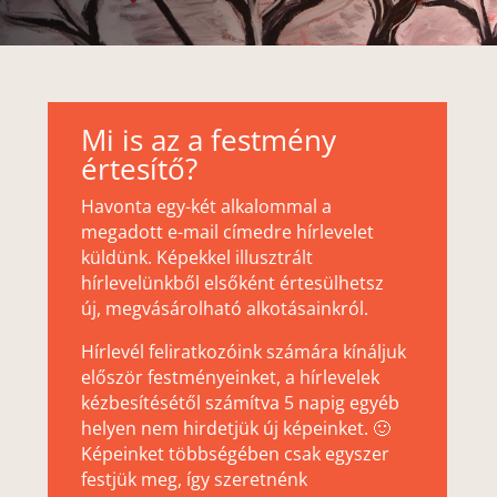
Mi is az a festmény
értesítő?
Havonta egy-két alkalommal a
megadott e-mail címedre hírlevelet
küldünk. Képekkel illusztrált
hírlevelünkből elsőként értesülhetsz
új, megvásárolható alkotásainkról.
Hírlevél feliratkozóink számára kínáljuk
először festményeinket, a hírlevelek
kézbesítésétől számítva 5 napig egyéb
helyen nem hirdetjük új képeinket. 🙂
Képeinket többségében csak egyszer
festjük meg, így szeretnénk