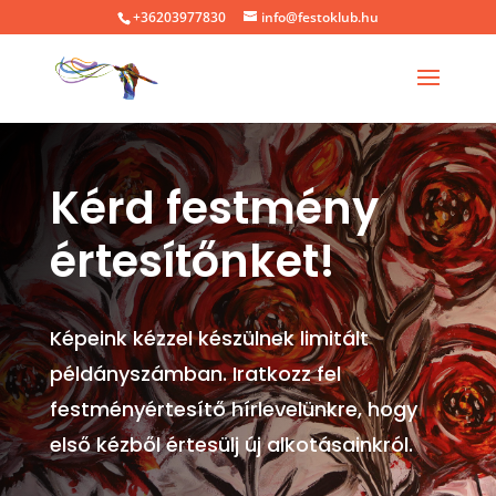
+36203977830
info@festoklub.hu
Kérd festmény
értesítőnket!
Képeink kézzel készülnek limitált
példányszámban. Iratkozz fel
festményértesítő hírlevelünkre, hogy
első kézből értesülj új alkotásainkról.