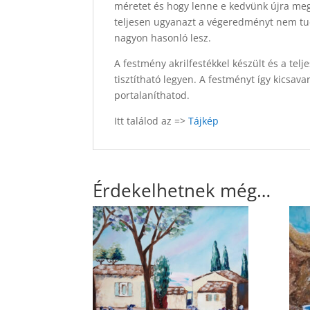
méretet és hogy lenne e kedvünk újra megf
teljesen ugyanazt a végeredményt nem tu
nagyon hasonló lesz.
A festmény akrilfestékkel készült és a tel
tisztítható legyen. A festményt így kicsav
portalaníthatod.
Itt találod az =>
Tájkép
Érdekelhetnek még…