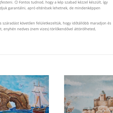
esteni. 🙂 Fontos tudnod, hogy a kép szabad kézzel készült, így
djuk garantálni, apró eltérések lehetnek, de mindenképpen
jes száradást követően felületkezeltük, hogy időtállóbb maradjon és
art, enyhén nedves (nem vizes) törlőkendővel áttörölheted,