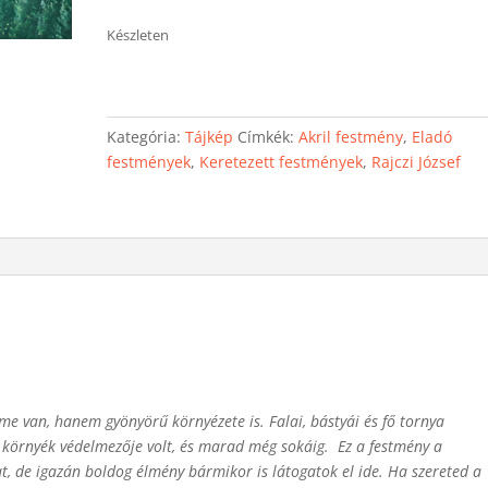
Készleten
Kategória:
Tájkép
Címkék:
Akril festmény
,
Eladó
festmények
,
Keretezett festmények
,
Rajczi József
e van, hanem gyönyörű környézete is. Falai, bástyái és fő tornya
A környék védelmezője volt, és marad még sokáig. Ez a festmény a
at, de igazán boldog élmény bármikor is látogatok el ide. Ha szereted a