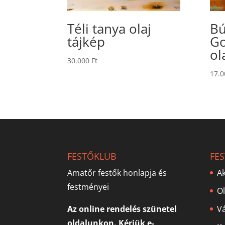
Téli tanya olaj
Bú
tájkép
G
ol
30.000
Ft
17.
FESTŐKLUB
FE
Amatőr festők honlapja és
Ak
festményei
O
Az online rendelés szünetel
V
oldalunkon. Kérjük e-