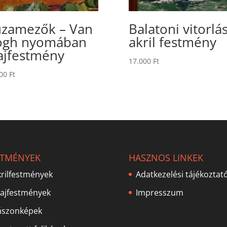
zamezők – Van
Balatoni vitorlá
ogh nyomában
akril festmény
ajfestmény
17.000
Ft
000
Ft
STMÉNYEK
HASZNOS LINKEK
rilfestmények
Adatkezelési tájékoztat
lajfestmények
Impresszum
ászonképek