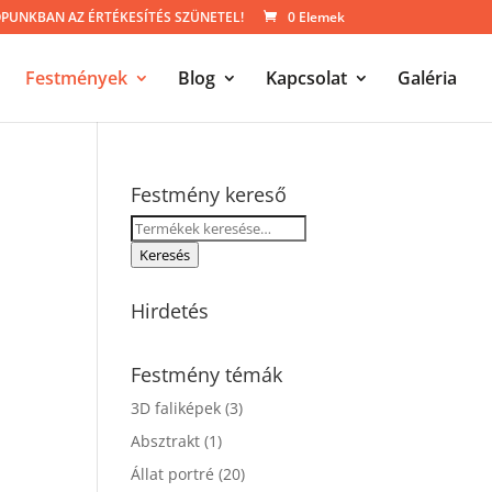
UNKBAN AZ ÉRTÉKESÍTÉS SZÜNETEL!
0 Elemek
Festmények
Blog
Kapcsolat
Galéria
Festmény kereső
Keresés
a
Keresés
következőre:
Hirdetés
Festmény témák
3D faliképek
(3)
Absztrakt
(1)
Állat portré
(20)