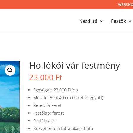
WEBSHOP
Kezd itt!
Festők
Hollókői vár festmény
23.000
Ft
Egységár: 23.000 Ft/db
Mérete: 50 x 40 cm (kerettel együtt)
Keret: fa keret
Festőlap: farost
Festék: akril
Közvetlenül a falra akasztható