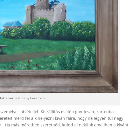
lókői vár festmény keretben
személyes átvétellel. Kiszállítás esetén gondosan, kartonba
eteit mérd fel a kihelyezni kíván falra, hogy ne legyen túl nagy
tani. Ha más méretben szeretnéd, küldd el nekünk emailben a kívánt