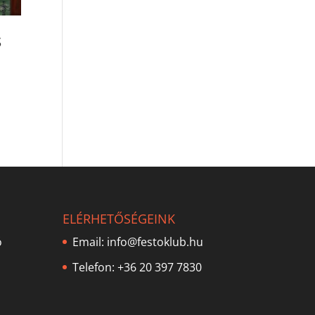
s
ELÉRHETŐSÉGEINK
ó
Email:
info@festoklub.hu
Telefon: +36 20 397 7830