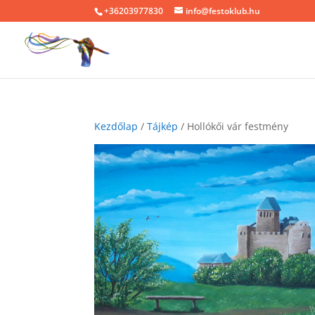
+36203977830
info@festoklub.hu
Kezdőlap
/
Tájkép
/ Hollókői vár festmény