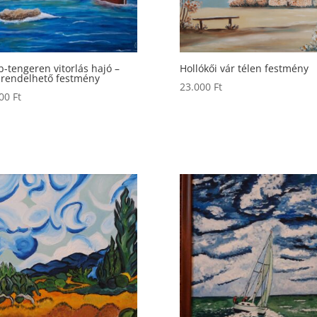
b-tengeren vitorlás hajó –
Hollókői vár télen festmény
rendelhető festmény
23.000
Ft
000
Ft