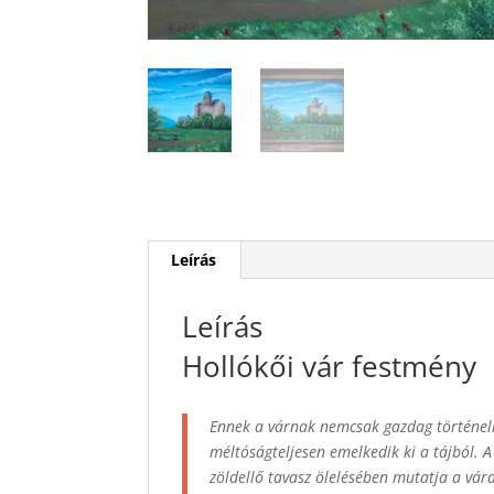
Leírás
Leírás
Hollókői vár festmény
Ennek a várnak nemcsak gazdag történelm
méltóságteljesen emelkedik ki a tájból. 
zöldellő tavasz ölelésében mutatja a vár