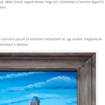
yt, akkor biztos vagyok benne, hogy ezt a festményt is szeretni fogod és
lára.
és barnára pácolt fa keretben helyeztem el, így amikor megérkezik
yezheted a faladra.