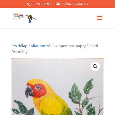
+36203977830
info@festoklub.hu
Kezdőlap
/
Állat portré
/ Színpompás papagáj akril
festmény