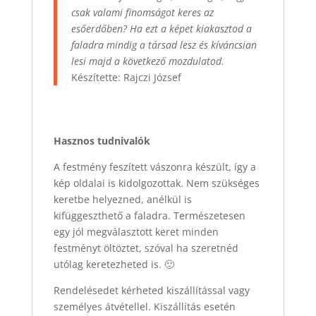
csak valami finomságot keres az
esőerdőben? Ha ezt a képet kiakasztod a
faladra mindig a társad lesz és kíváncsian
lesi majd a következő mozdulatod.
Készítette: Rajczi József
Hasznos tudnivalók
A festmény feszített vászonra készült, így a
kép oldalai is kidolgozottak. Nem szükséges
keretbe helyezned, anélkül is
kifüggeszthető a faladra. Természetesen
egy jól megválasztott keret minden
festményt öltöztet, szóval ha szeretnéd
utólag keretezheted is. 🙂
Rendelésedet kérheted kiszállítással vagy
személyes átvétellel. Kiszállítás esetén