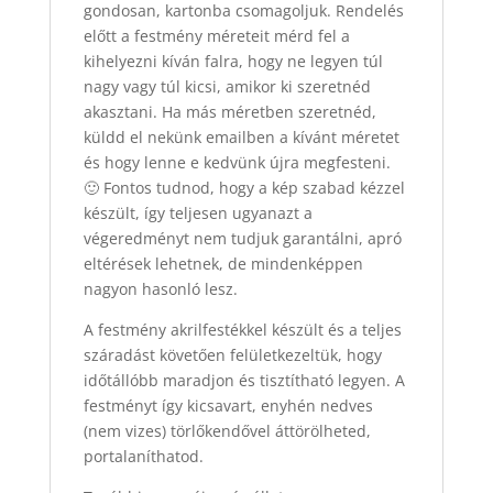
gondosan, kartonba csomagoljuk. Rendelés
előtt a festmény méreteit mérd fel a
kihelyezni kíván falra, hogy ne legyen túl
nagy vagy túl kicsi, amikor ki szeretnéd
akasztani. Ha más méretben szeretnéd,
küldd el nekünk emailben a kívánt méretet
és hogy lenne e kedvünk újra megfesteni.
🙂 Fontos tudnod, hogy a kép szabad kézzel
készült, így teljesen ugyanazt a
végeredményt nem tudjuk garantálni, apró
eltérések lehetnek, de mindenképpen
nagyon hasonló lesz.
A festmény akrilfestékkel készült és a teljes
száradást követően felületkezeltük, hogy
időtállóbb maradjon és tisztítható legyen. A
festményt így kicsavart, enyhén nedves
(nem vizes) törlőkendővel áttörölheted,
portalaníthatod.