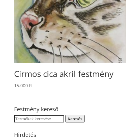
Cirmos cica akril festmény
15.000
Ft
Festmény kereső
Keresés
Keresés
a
következőre:
Hirdetés