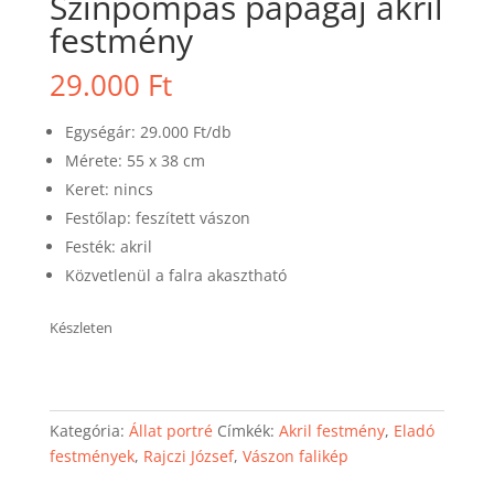
Színpompás papagáj akril
festmény
29.000
Ft
Egységár: 29.000 Ft/db
Mérete: 55 x 38 cm
Keret: nincs
Festőlap: feszített vászon
Festék: akril
Közvetlenül a falra akasztható
Készleten
Kategória:
Állat portré
Címkék:
Akril festmény
,
Eladó
festmények
,
Rajczi József
,
Vászon falikép