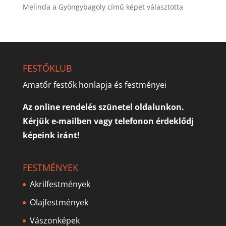
Melinda a Gyöngybagoly című képet választotta
FESTŐKLUB
Amatőr festők honlapja és festményei
Az online rendelés szünetel oldalunkon.
Kérjük e-mailben vagy telefonon érdeklődj
képeink iránt!
FESTMÉNYEK
Akrilfestmények
Olajfestmények
Vászonképek