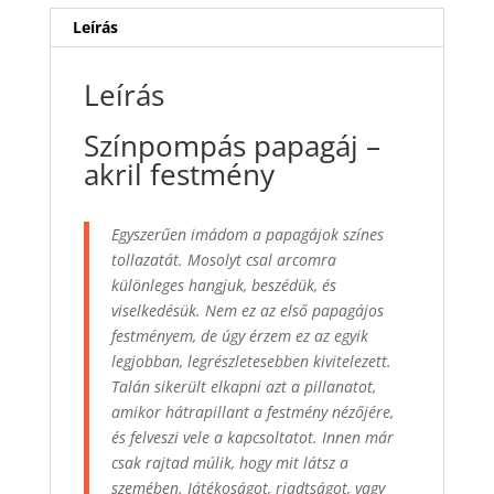
Leírás
Leírás
Színpompás papagáj –
akril festmény
Egyszerűen imádom a papagájok színes
tollazatát. Mosolyt csal arcomra
különleges hangjuk, beszédük, és
viselkedésük. Nem ez az első papagájos
festményem, de úgy érzem ez az egyik
legjobban, legrészletesebben kivitelezett.
Talán sikerült elkapni azt a pillanatot,
amikor hátrapillant a festmény nézőjére,
és felveszi vele a kapcsoltatot. Innen már
csak rajtad múlik, hogy mit látsz a
szemében. Játékoságot, riadtságot, vagy