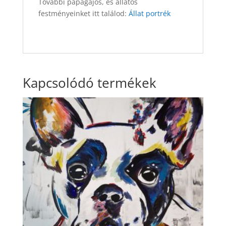
További papagájos, és állatos
festményeinket itt találod:
Állat portrék
Kapcsolódó termékek