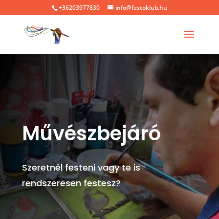
+36203977830
info@festoklub.hu
Művészbejáró
Szeretnél festeni vagy te is
rendszeresen festesz?