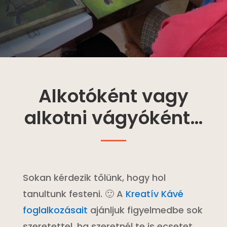
Alkotóként vagy
alkotni vágyóként…
Sokan kérdezik tőlünk, hogy hol
tanultunk festeni. 🙂 A
Kreatív Kávé
foglalkozásait
ajánljuk figyelmedbe sok
szeretettel, ha szeretnél te is ecsetet