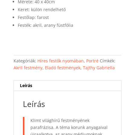
Mérete: 40 x 40cm
Keret: külön rendelhető
Festőlap: farost
Festék: akril, arany füstfólia
Kategóriák:
Híres festők nyomában
,
Portré
Címkék:
Akril festmény
,
Eladó festmények
,
Tajthy Gabriella
Leírás
Leírás
Klimt világhírű festményének
parafrázisa. A téma korunk anyagaival
újraalkotva, az arany médiumoknak