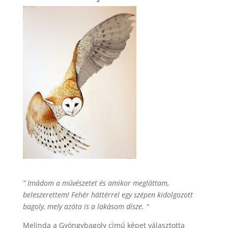
” Imádom a művészetet és amikor megláttam,
beleszerettem! Fehér háttérrel egy szépen kidolgozott
bagoly, mely azóta is a lakásom dísze. “
Melinda a Gyöngybagoly című képet választotta