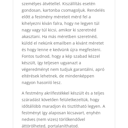
személyes átvétellel. Kiszállítás esetén
gondosan, kartonba csomagoljuk. Rendelés
előtt a festmény méreteit mérd fel a
kihelyezni kíván falra, hogy ne legyen túl
nagy vagy túl kicsi, amikor ki szeretnéd
akasztani. Ha más méretben szeretnéd,
küldd el nekünk emailben a kívánt méretet
és hogy lenne e kedvünk újra megfesteni.
Fontos tudnod, hogy a kép szabad kézzel
készült, így teljesen ugyanazt a
végeredményt nem tudjuk garantálni, apró
eltérések lehetnek, de mindenképpen
nagyon hasonló lesz.
A festmény akrilfestékkel készült és a teljes
száradást követően felületkezeltük, hogy
időtállóbb maradjon és tisztítható legyen. A
festményt így alaposan kicsavart, enyhén
nedves (nem vizes) törlőkendővel
áttörölheted, portalaníthatod.