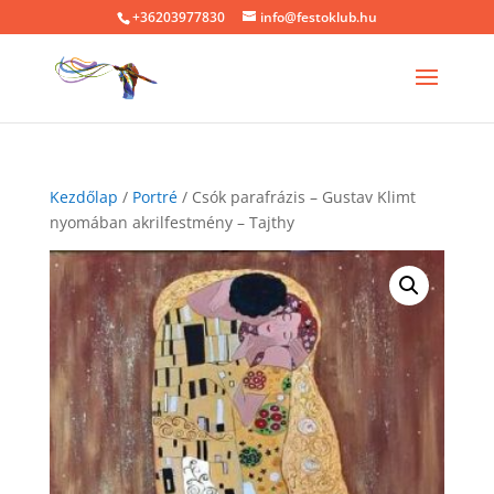
+36203977830
info@festoklub.hu
Kezdőlap
/
Portré
/ Csók parafrázis – Gustav Klimt
nyomában akrilfestmény – Tajthy