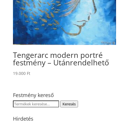
Tengerarc modern portré
festmény – Utánrendelhető
19.000
Ft
Festmény kereső
Keresés
Keresés
a
következőre:
Hirdetés