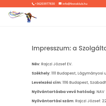
+36203977830
info@festoklub.hu
Impresszum:
a
Szolgált
Név
: Rajczi József EV.
Székhely
:
1111 Budapest, Lágymányosi u. 
Levelezési cím
: 1116 Budapest, Szabad
Nyilvántartásba vevő hatóság
: NAV
Nyilvántartási szám
: Rajczi József: 