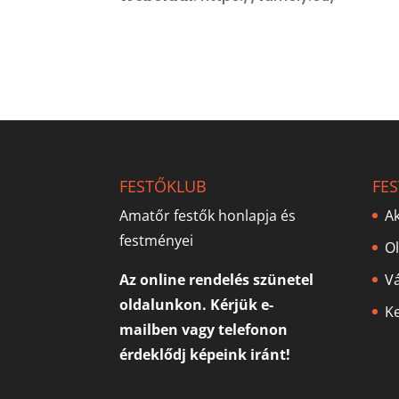
FESTŐKLUB
FE
Amatőr festők honlapja és
Ak
festményei
O
Az online rendelés szünetel
V
oldalunkon. Kérjük e-
Ke
mailben vagy telefonon
érdeklődj képeink iránt!