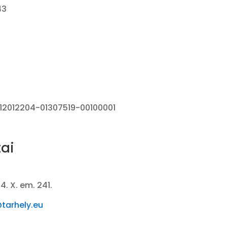
43
– 12012204-01307519-00100001
tai
4. X. em. 241.
tarhely.eu