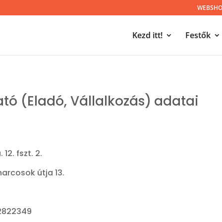
WEBSHOP
Kezd itt!
Festők
ató
(Eladó,
Vállalkozás)
adatai
12. fszt. 2.
harcosok útja 13.
22822349