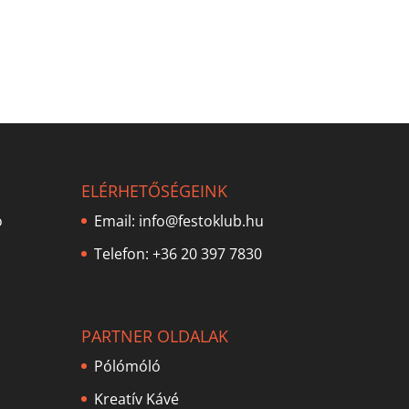
ELÉRHETŐSÉGEINK
ó
Email:
info@festoklub.hu
Telefon: +36 20 397 7830
PARTNER OLDALAK
Pólómóló
Kreatív Kávé