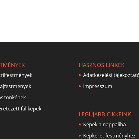
STMÉNYEK
HASZNOS LINKEK
rilfestmények
Adatkezelési tájékoztat
lajfestmények
Impresszum
ászonképek
retezett faliképek
LEGÚJABB CIKKEINK
Képek a nappaliba
Képkeret festményhez