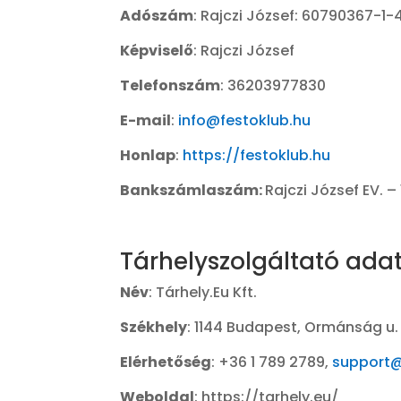
Adószám
: Rajczi József: 60790367-1-
Képviselő
: Rajczi József
Telefonszám
: 36203977830
E-mail
:
info@festoklub.hu
Honlap
:
https://festoklub.hu
Bankszámlaszám:
Rajczi József EV. 
Tárhelyszolgáltató ada
Név
: Tárhely.Eu Kft.
Székhely
: 1144 Budapest, Ormánság u. 
Elérhetőség
: +36 1 789 2789,
support@
Weboldal
: https://tarhely.eu/