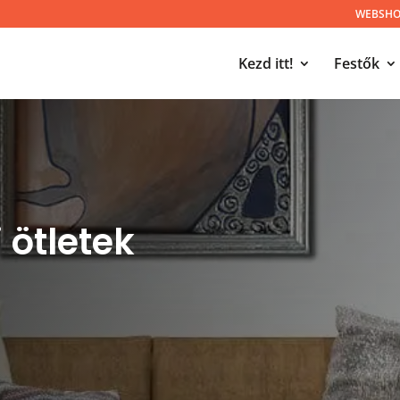
WEBSHOP
Kezd itt!
Festők
 ötletek