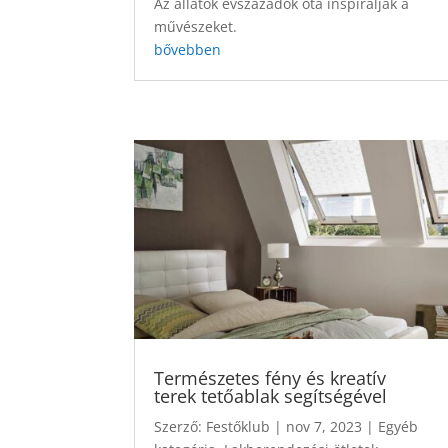
Az állatok évszázadok óta inspirálják a
művészeket.
bővebben
Természetes fény és kreatív
terek tetőablak segítségével
Szerző:
Festőklub
|
nov 7, 2023
|
Egyéb