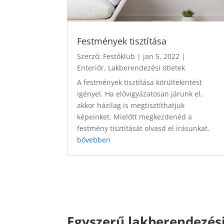
Festmények tisztítása
Szerző:
Festőklub
|
jan 5, 2022
|
Enteriőr
,
Lakberendezési ötletek
A festmények tisztítása körültekintést
igényel. Ha elővigyázatosan járunk el,
akkor házilag is megtisztíthatjuk
képeinket. Mielőtt megkezdenéd a
festmény tisztítását olvasd el írásunkat.
bővebben
Egyszerű lakberendezési