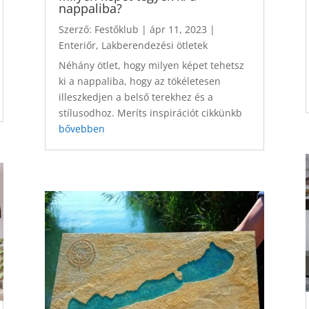
nappaliba?
Szerző:
Festőklub
|
ápr 11, 2023
|
Enteriőr
,
Lakberendezési ötletek
Néhány ötlet, hogy milyen képet tehetsz
ki a nappaliba, hogy az tökéletesen
illeszkedjen a belső terekhez és a
stílusodhoz. Meríts inspirációt cikkünkb
bővebben