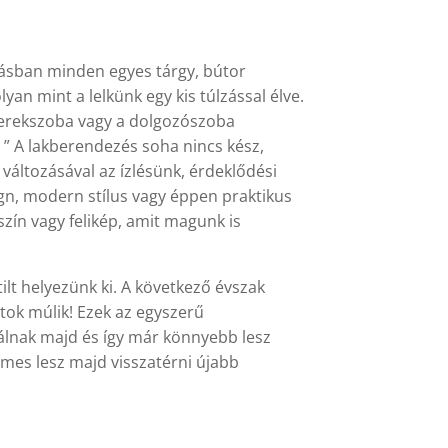
kásban minden egyes tárgy, bútor
an mint a lelkünk egy kis túlzással élve.
yerekszoba vagy a dolgozószoba
” A lakberendezés soha nincs kész,
változásával az ízlésünk, érdeklődési
ign, modern stílus vagy éppen praktikus
szín vagy felikép, amit magunk is
ilt helyezünk ki. A következő évszak
atok múlik! Ezek az egyszerű
gálnak majd és így már könnyebb lesz
mes lesz majd visszatérni újabb