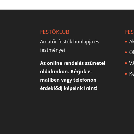
FESTŐKLUB
FE
Amatőr festők honlapja és
Ak
festményei
O
Az online rendelés szünetel
V
oldalunkon. Kérjük e-
Ke
mailben vagy telefonon
érdeklődj képeink iránt!