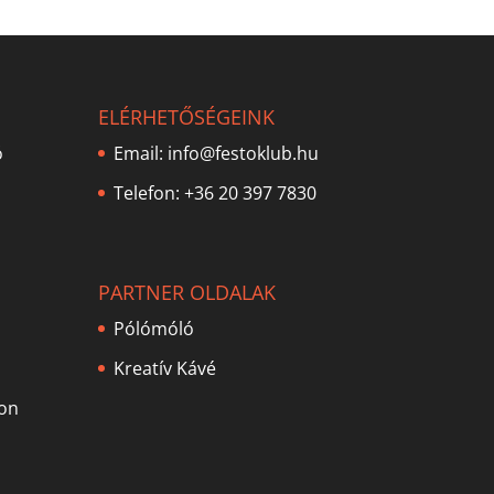
ELÉRHETŐSÉGEINK
ó
Email:
info@festoklub.hu
Telefon: +36 20 397 7830
PARTNER OLDALAK
Pólómóló
Kreatív Kávé
lon