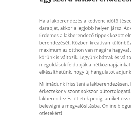
Ha a lakberendezés a kedvenc időtöltésed
darabját, akkor a legjobb helyen jársz! Az
Érdemes a lakberendező tippek között el
berendezését. Közben kreatívan különböz
maximum az otthon van magára hagyva! „. –
körünk is változik. Legyünk bátrak és vál
megoldások feldobják a hétköznapjainkat is
elkészíthetünk, hogy új hangulatot adjunk
Mi imádunk frissíteni a lakberendezésen. L
érkeztekor viszont sokszor bútortologatás
lakberendezési ötletek pedig, amiket öss
belevágni a megvalósításba. Online blogu
ötletekért!