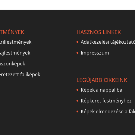
STMÉNYEK
HASZNOS LINKEK
rilfestmények
Adatkezelési tájékoztat
lajfestmények
Impresszum
ászonképek
retezett faliképek
LEGÚJABB CIKKEINK
Képek a nappaliba
Képkeret festményhez
Képek elrendezése a fa