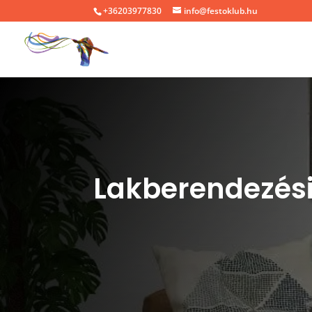
+36203977830
info@festoklub.hu
Lakberendezési