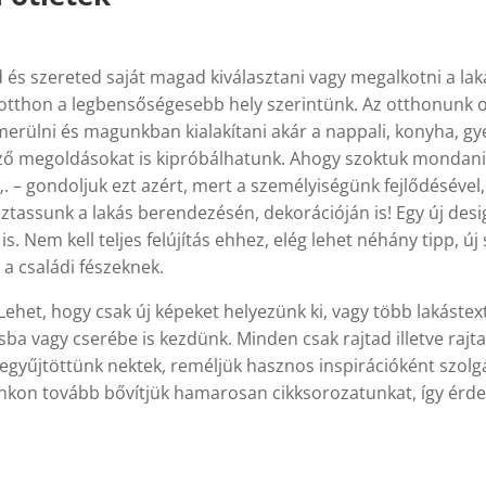
 és szereted saját magad kiválasztani vagy megalkotni a la
 otthon a legbensőségesebb hely szerintünk. Az otthonunk oly
merülni és magunkban kialakítani akár a nappali, konyha, g
ő megoldásokat is kipróbálhatunk. Ahogy szoktuk mondani 
 gondoljuk ezt azért, mert a személyiségünk fejlődésével, 
toztassunk a lakás berendezésén, dekorációján is! Egy új des
. Nem kell teljes felújítás ehhez, elég lehet néhány tipp, új 
 a családi fészeknek.
ehet, hogy csak új képeket helyezünk ki, vagy több lakástext
ba vagy cserébe is kezdünk. Minden csak rajtad illetve rajt
zegyűjtöttünk nektek, reméljük hasznos inspirációként szol
nkon tovább bővítjük hamarosan cikksorozatunkat, így érde