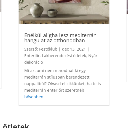
Enélkül aligha lesz mediterrán
hangulat az otthonodban
Szerző:
Festőklub
|
dec 13, 2021
|
Enteriőr
,
Lakberendezési ötletek
,
Nyári
dekoráció
Mi az, ami nem maradhat ki egy
mediterrán stílusban berendezett
nappaliból? Olvasd el cikkünket, ha te is
mediterrán enteriőrt szeretnél!
bővebben
 ötletek