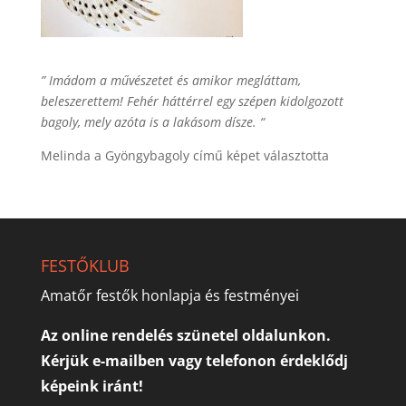
” Imádom a művészetet és amikor megláttam,
beleszerettem! Fehér háttérrel egy szépen kidolgozott
bagoly, mely azóta is a lakásom dísze. “
Melinda a Gyöngybagoly című képet választotta
FESTŐKLUB
Amatőr festők honlapja és festményei
Az online rendelés szünetel oldalunkon.
Kérjük e-mailben vagy telefonon érdeklődj
képeink iránt!