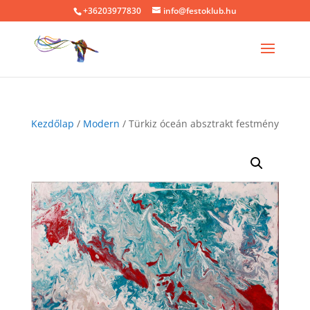
+36203977830
info@festoklub.hu
Kezdőlap
/
Modern
/ Türkiz óceán absztrakt festmény