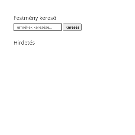
Festmény kereső
Keresés
Keresés
a
következőre:
Hirdetés