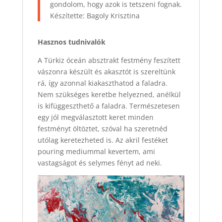
gondolom, hogy azok is tetszeni fognak.
Készítette: Bagoly Krisztina
Hasznos tudnivalók
A Türkiz óceán absztrakt festmény feszített
vászonra készült és akasztót is szereltünk
rá, így azonnal kiakaszthatod a faladra.
Nem szükséges keretbe helyezned, anélkül
is kifüggeszthető a faladra. Természetesen
egy jól megválasztott keret minden
festményt öltöztet, szóval ha szeretnéd
utólag keretezheted is. Az akril festéket
pouring mediummal kevertem, ami
vastagságot és selymes fényt ad neki.