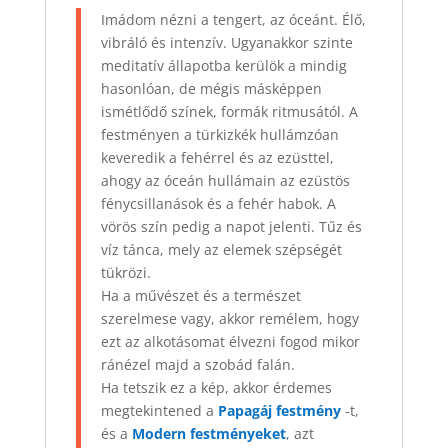
Imádom nézni a tengert, az óceánt. Élő,
vibráló és intenzív. Ugyanakkor szinte
meditatív állapotba kerülök a mindig
hasonlóan, de mégis másképpen
ismétlődő színek, formák ritmusától. A
festményen a türkizkék hullámzóan
keveredik a fehérrel és az ezüsttel,
ahogy az óceán hullámain az ezüstös
fénycsillanások és a fehér habok. A
vörös szín pedig a napot jelenti. Tűz és
víz tánca, mely az elemek szépségét
tükrözi.
Ha a művészet és a természet
szerelmese vagy, akkor remélem, hogy
ezt az alkotásomat élvezni fogod mikor
ránézel majd a szobád falán.
Ha tetszik ez a kép, akkor érdemes
megtekintened a
Papagáj festmény
-t,
és a
Modern festményeket
, azt