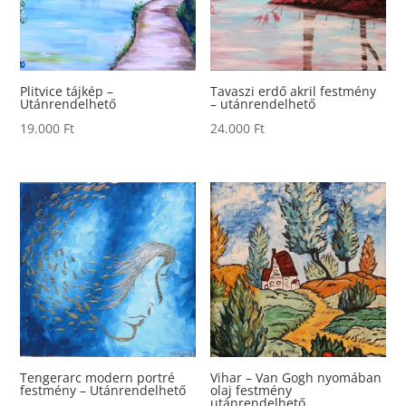
Plitvice tájkép –
Tavaszi erdő akril festmény
Utánrendelhető
– utánrendelhető
19.000
Ft
24.000
Ft
Tengerarc modern portré
Vihar – Van Gogh nyomában
festmény – Utánrendelhető
olaj festmény
utánrendelhető