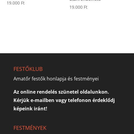
19.000
Ft
19.000
Ft
FESTŐKLUB
Amatőr festők honlapja és festményei
Az online rendelés szünetel oldalunkon.
Kérjük e-mailben vagy telefonon érdeklődj
képeink iránt!
FESTMÉNYEK