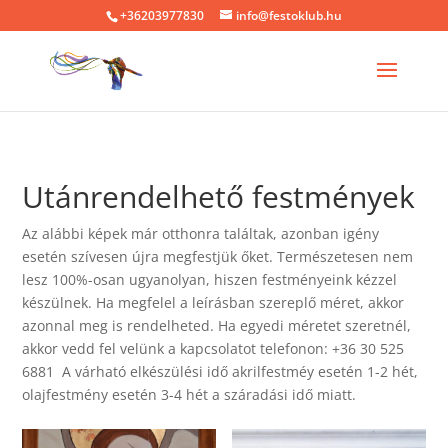
+36203977830
info@festoklub.hu
Utánrendelhető festmények
Az alábbi képek már otthonra találtak, azonban igény
esetén szívesen újra megfestjük őket. Természetesen nem
lesz 100%-osan ugyanolyan, hiszen festményeink kézzel
készülnek. Ha megfelel a leírásban szereplő méret, akkor
azonnal meg is rendelheted. Ha egyedi méretet szeretnél,
akkor vedd fel velünk a kapcsolatot telefonon: +36 30 525
6881 A várható elkészülési idő akrilfestméy esetén 1-2 hét,
olajfestmény esetén 3-4 hét a száradási idő miatt.