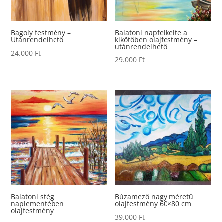
Bagoly festmény –
Balatoni napfelkelte a
Utánrendelhető
kikötőben olajfestmény –
utánrendelhető
24.000
Ft
29.000
Ft
Balatoni stég
Búzamező nagy méretű
naplementében
olajfestmény 60×80 cm
olajfestmény
39.000
Ft