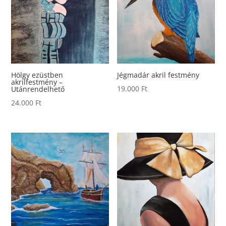
Hölgy ezüstben
Jégmadár akril festmény
akrilfestmény –
19.000
Ft
Utánrendelhető
24.000
Ft