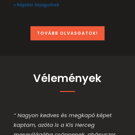
« Régebbi bejegyzések
TOVÁBB OLVASGATOK!
Vélemények
” Nagyon kedves és megkapó képet
kaptam, azóta is a Kis Herceg
mesevilágába csöppenek, ahányszor