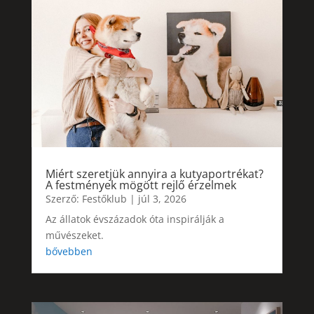
Miért szeretjük annyira a kutyaportrékat?
A festmények mögött rejlő érzelmek
Szerző:
Festőklub
|
júl 3, 2026
Az állatok évszázadok óta inspirálják a
művészeket.
bővebben