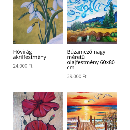
Hóvirág
Búzamező nagy
akrilfestmény
méretű
olajfestmény 60×80
24.000
Ft
cm
39.000
Ft