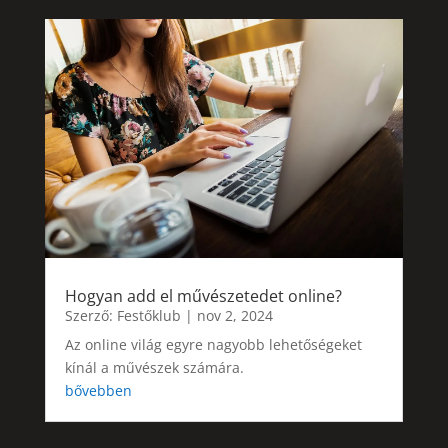
Hogyan add el művészetedet online?
Szerző:
Festőklub
|
nov 2, 2024
Az online világ egyre nagyobb lehetőségeket
kínál a művészek számára.
bővebben