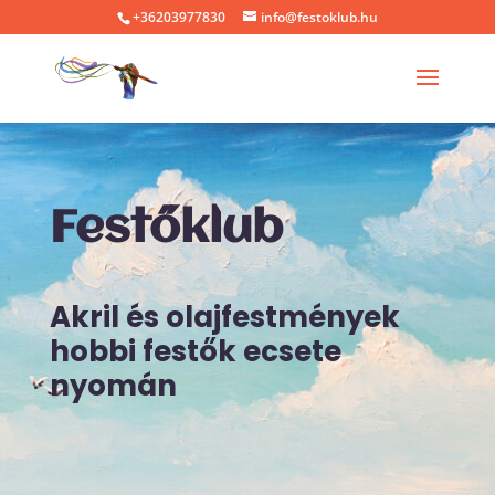
+36203977830
info@festoklub.hu
Festőklub
Akril és olajfestmények
hobbi festők ecsete
nyomán