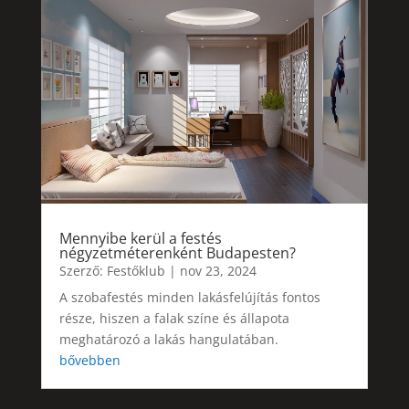
Mennyibe kerül a festés
négyzetméterenként Budapesten?
Szerző:
Festőklub
|
nov 23, 2024
A szobafestés minden lakásfelújítás fontos
része, hiszen a falak színe és állapota
meghatározó a lakás hangulatában.
bővebben