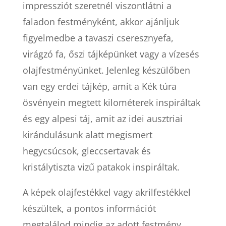
impressziót szeretnél viszontlátni a
faladon festményként, akkor ajánljuk
figyelmedbe a tavaszi cseresznyefa,
virágzó fa, őszi tájképünket vagy a vízesés
olajfestményünket. Jelenleg készülőben
van egy erdei tájkép, amit a Kék túra
ösvényein megtett kilométerek inspiráltak
és egy alpesi táj, amit az idei ausztriai
kirándulásunk alatt megismert
hegycsúcsok, gleccsertavak és
kristálytiszta vizű patakok inspiráltak.
A képek olajfestékkel vagy akrilfestékkel
készültek, a pontos információt
megtalálod mindig az adott festmény