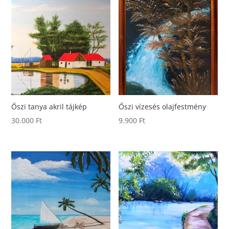
Őszi tanya akril tájkép
Őszi vízesés olajfestmény
30.000
Ft
9.900
Ft