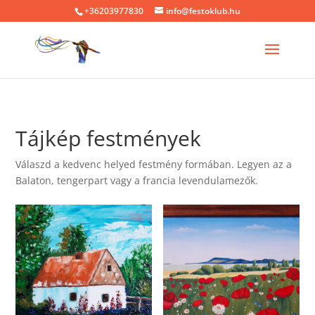
+36203977830
info@festoklub.hu
Tájkép festmények
Válaszd a kedvenc helyed festmény formában. Legyen az a
Balaton, tengerpart vagy a francia levendulamezők.