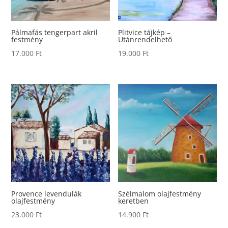
Pálmafás tengerpart akril
Plitvice tájkép –
festmény
Utánrendelhető
17.000
Ft
19.000
Ft
Provence levendulák
Szélmalom olajfestmény
olajfestmény
keretben
23.000
Ft
14.900
Ft