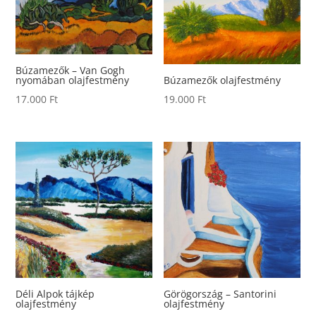
Búzamezők – Van Gogh
nyomában olajfestmény
Búzamezők olajfestmény
17.000
Ft
19.000
Ft
Déli Alpok tájkép
Görögország – Santorini
olajfestmény
olajfestmény