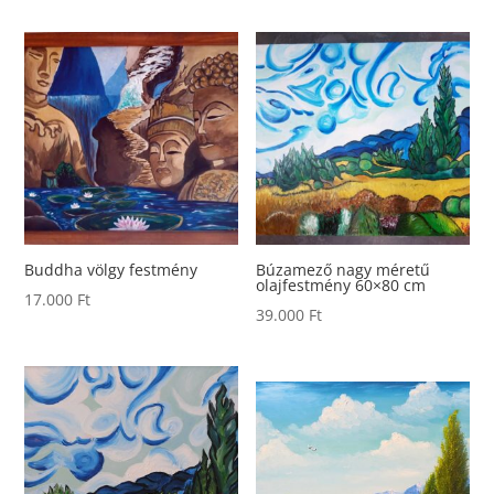
Buddha völgy festmény
Búzamező nagy méretű
olajfestmény 60×80 cm
17.000
Ft
39.000
Ft