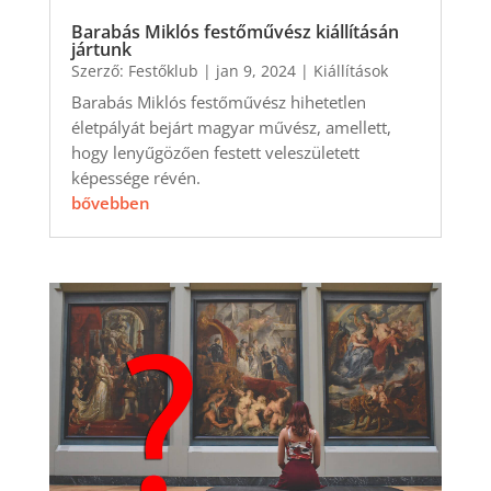
Barabás Miklós festőművész kiállításán
jártunk
Szerző:
Festőklub
|
jan 9, 2024
|
Kiállítások
Barabás Miklós festőművész hihetetlen
életpályát bejárt magyar művész, amellett,
hogy lenyűgözően festett veleszületett
képessége révén.
bővebben