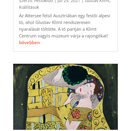
Szerző:
Festőklub
|
júl 25, 2021
|
Gustav Klimt
,
Kiállítások
Az Attersee felső Ausztriában egy festői alpesi
tó, ahol Glustav Klimt rendszeresen
nyaralását töltötte. A tó partján a Klimt
Centrum vagyis múzeum várja a rajongókat!
bővebben