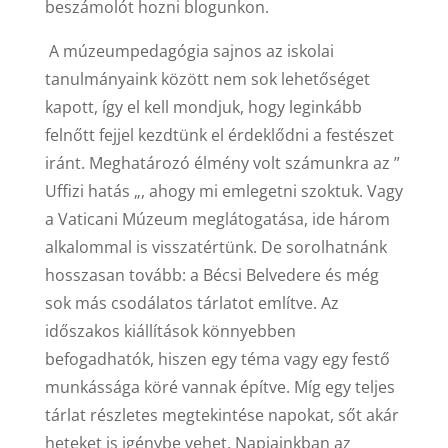
beszámolót hozni blogunkon.
A múzeumpedagógia sajnos az iskolai
tanulmányaink között nem sok lehetőséget
kapott, így el kell mondjuk, hogy leginkább
felnőtt fejjel kezdtünk el érdeklődni a festészet
iránt. Meghatározó élmény volt számunkra az ”
Uffizi hatás „, ahogy mi emlegetni szoktuk. Vagy
a Vaticani Múzeum meglátogatása, ide három
alkalommal is visszatértünk. De sorolhatnánk
hosszasan tovább: a Bécsi Belvedere és még
sok más csodálatos tárlatot említve. Az
időszakos kiállítások könnyebben
befogadhatók, hiszen egy téma vagy egy festő
munkássága köré vannak építve. Míg egy teljes
tárlat részletes megtekintése napokat, sőt akár
heteket is igénybe vehet. Napjainkban az