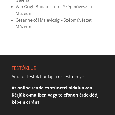
Van Gogh Budapesten – Szépművészeti
Múzeum
Cezanne-tól Malevicsig – Szépművészeti
Múzeum
FESTŐKLUB
Amatőr festők honlapja és festményei
Az online rendelés szünetel oldalunkon.
Kérjük e-mailben vagy telefonon érdeklődj
képeink iránt!