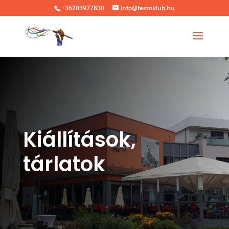
+36203977830
info@festoklub.hu
Kiállítások,
tárlatok