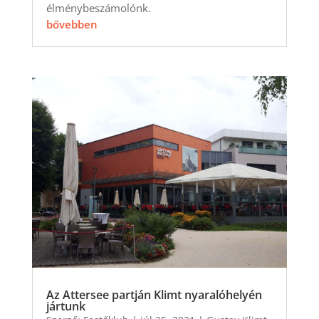
élménybeszámolónk.
bővebben
Az Attersee partján Klimt nyaralóhelyén
jártunk