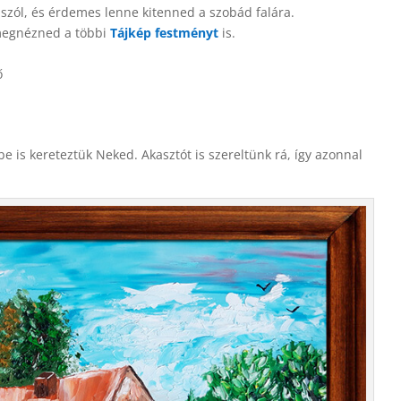
szól, és érdemes lenne kitenned a szobád falára.
megnézned a többi
Tájkép festményt
is.
ő
 be is kereteztük Neked. Akasztót is szereltünk rá, így azonnal