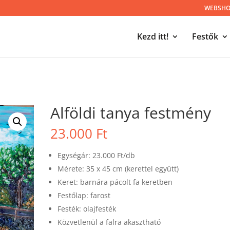
WEBSHOP
Kezd itt!
Festők
Alföldi tanya festmény
23.000
Ft
Egységár: 23.000 Ft/db
Mérete: 35 x 45 cm (kerettel együtt)
Keret: barnára pácolt fa keretben
Festőlap: farost
Festék: olajfesték
Közvetlenül a falra akasztható