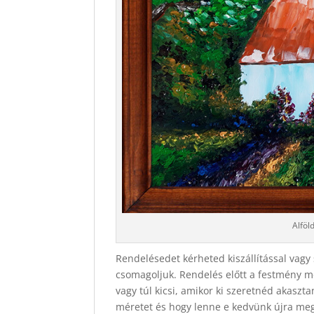
Alföl
Rendelésedet kérheted kiszállítással vagy 
csomagoljuk. Rendelés előtt a festmény mér
vagy túl kicsi, amikor ki szeretnéd akasz
méretet és hogy lenne e kedvünk újra megf