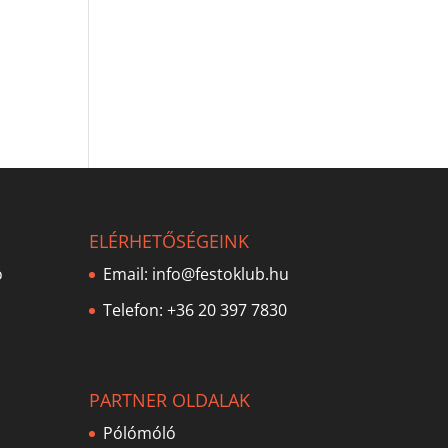
ELÉRHETŐSÉGEINK
ó
Email:
info@festoklub.hu
Telefon: +36 20 397 7830
PARTNER OLDALAK
Pólómóló