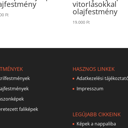
ajfestmény
vitorlásokkal
olajfestmény
000
Ft
19.000
Ft
STMÉNYEK
HASZNOS LINKEK
rilfestmények
Adatkezelési tájékoztat
lajfestmények
Impresszum
ászonképek
retezett faliképek
LEGÚJABB CIKKEINK
Képek a nappaliba