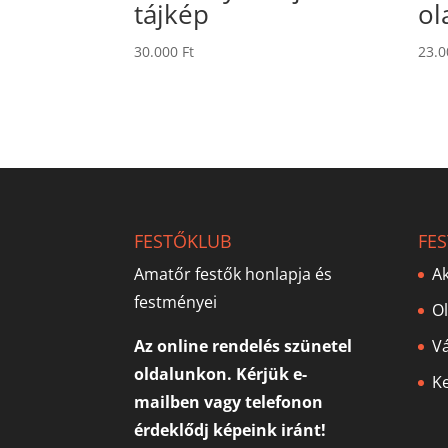
tájkép
ol
30.000
Ft
23.
FESTŐKLUB
FE
Amatőr festők honlapja és
Ak
festményei
O
Az online rendelés szünetel
V
oldalunkon. Kérjük e-
Ke
mailben vagy telefonon
érdeklődj képeink iránt!