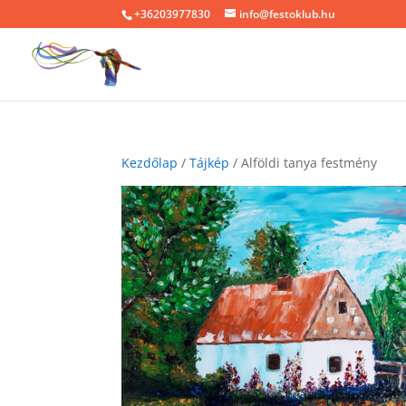
+36203977830
info@festoklub.hu
Kezdőlap
/
Tájkép
/ Alföldi tanya festmény