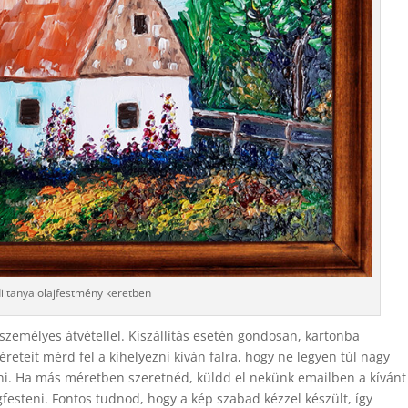
di tanya olajfestmény keretben
személyes átvétellel. Kiszállítás esetén gondosan, kartonba
eteit mérd fel a kihelyezni kíván falra, hogy ne legyen túl nagy
tani. Ha más méretben szeretnéd, küldd el nekünk emailben a kívánt
esteni. Fontos tudnod, hogy a kép szabad kézzel készült, így