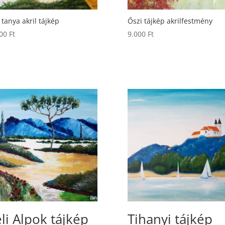
 tanya akril tájkép
Őszi tájkép akrilfestmény
000
Ft
9.000
Ft
li Alpok tájkép
Tihanyi tájkép