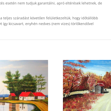
és esetén nem tudjuk garantálni, apró eltérések lehetnek, de
 a teljes száradást követően felületkezeltük, hogy időtállóbb
yt így kicsavart, enyhén nedves (nem vizes) törlőkendővel