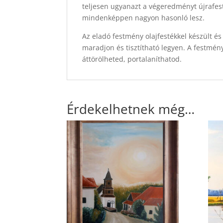
teljesen ugyanazt a végeredményt újrafest
mindenképpen nagyon hasonló lesz.
Az eladó festmény olajfestékkel készült és
maradjon és tisztítható legyen. A festmén
áttörölheted, portalaníthatod.
Érdekelhetnek még…