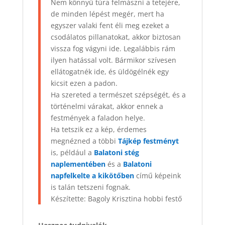
Nem könnyű túra felmászni a tetejére,
de minden lépést megér, mert ha
egyszer valaki fent éli meg ezeket a
csodálatos pillanatokat, akkor biztosan
vissza fog vágyni ide. Legalábbis rám
ilyen hatással volt. Bármikor szívesen
ellátogatnék ide, és üldögélnék egy
kicsit ezen a padon.
Ha szereted a természet szépségét, és a
történelmi várakat, akkor ennek a
festmények a faladon helye.
Ha tetszik ez a kép, érdemes
megnézned a többi
Tájkép festményt
is, például a
Balatoni stég
naplementében
és a
Balatoni
napfelkelte a kikötőben
című képeink
is talán tetszeni fognak.
Készítette: Bagoly Krisztina hobbi festő