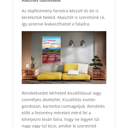
Hasznos tudnivalók
Az olajfestmény farostra készült és be is
kereteztük Neked. Akasztót is szereltünk rá,
így azonnal kiakaszthatod a faladra.
Rendelésedet kérheted kiszállítással vagy
személyes átvétellel. Kiszállítás esetén
gondosan, kartonba csomagoljuk. Rendelés
előtt a festmény méreteit mérd fel a
kihelyezni kíván falra, hogy ne legyen túl
nagy vagy túl kicsi, amikor ki szeretnéd