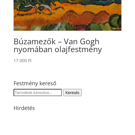
Búzamezők – Van Gogh
nyomában olajfestmény
17.000
Ft
Festmény kereső
Keresés
Keresés
a
következőre:
Hirdetés