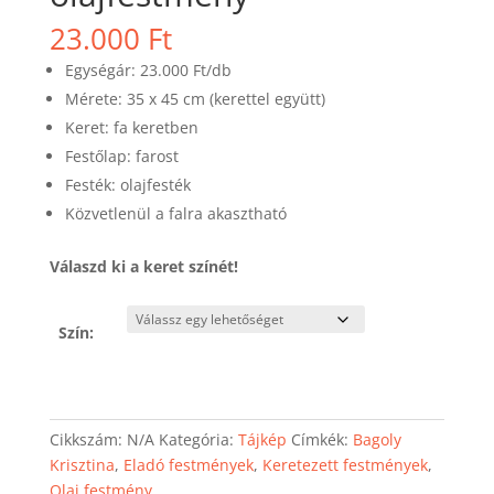
23.000
Ft
Egységár: 23.000 Ft/db
Mérete: 35 x 45 cm (kerettel együtt)
Keret: fa keretben
Festőlap: farost
Festék: olajfesték
Közvetlenül a falra akasztható
Válaszd ki a keret színét!
Szín:
Cikkszám:
N/A
Kategória:
Tájkép
Címkék:
Bagoly
Krisztina
,
Eladó festmények
,
Keretezett festmények
,
Olaj festmény