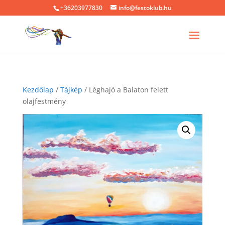
+36203977830
info@festoklub.hu
Kezdőlap
/
Tájkép
/ Léghajó a Balaton felett
olajfestmény