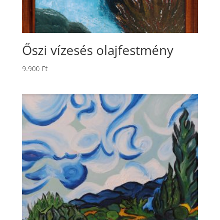
Őszi vízesés olajfestmény
9.900
Ft