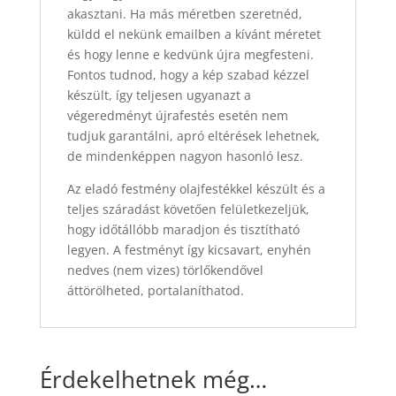
akasztani. Ha más méretben szeretnéd,
küldd el nekünk emailben a kívánt méretet
és hogy lenne e kedvünk újra megfesteni.
Fontos tudnod, hogy a kép szabad kézzel
készült, így teljesen ugyanazt a
végeredményt újrafestés esetén nem
tudjuk garantálni, apró eltérések lehetnek,
de mindenképpen nagyon hasonló lesz.
Az eladó festmény olajfestékkel készült és a
teljes száradást követően felületkezeljük,
hogy időtállóbb maradjon és tisztítható
legyen. A festményt így kicsavart, enyhén
nedves (nem vizes) törlőkendővel
áttörölheted, portalaníthatod.
Érdekelhetnek még…