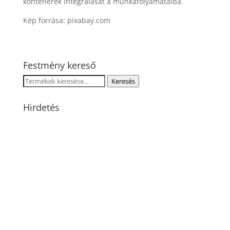
konténerek integrálását a munkafolyamataiba.
Kép forrása: pixabay.com
Festmény kereső
Keresés
Keresés
a
következőre:
Hirdetés