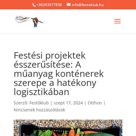
+36203977830
info@festoklub.hu
Festési projektek
ésszerűsítése: A
műanyag konténerek
szerepe a hatékony
logisztikában
Szerző:
Festőklub
|
szept 17, 2024
|
Otthon
|
Nincsenek hozzászólások