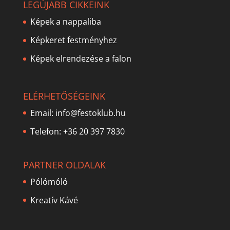
LEGÚJABB CIKKEINK
Képek a nappaliba
Képkeret festményhez
Képek elrendezése a falon
ELÉRHETŐSÉGEINK
Email:
info@festoklub.hu
Telefon: +36 20 397 7830
PARTNER OLDALAK
Pólómóló
Kreatív Kávé