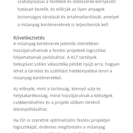
szabályozásai a festékek és oldószerek környezeti
hatásait kezelik, és előírják az ilyen anyagok
biztonságos tárolását és ártalmatlanítását, amelyet
a műanyag konténereknek is teljesíteniük kell.
Következtetés
A műanyag konténerek jelentős mértékben
hozzájárulhatnak a festési projektek logisztikai
folyamatainak javításához. A KLT tartályok
bekuplast széles választéka példát nyújt arra, hogyan
lehet a tárolást és szállítást hatékonyabbá tenni a
műanyag konténerekkel.
Az előnyök, mint a tartósság, könnyű súly és
helytakarékosság, mind hozzájárulnak a költségek
csökkentéséhez és a projekt időben történő
lebonyolításához.
Ha Ön is szeretné optimalizálni festési projektjei
logisztikáját, érdemes megfontolni a műanyag