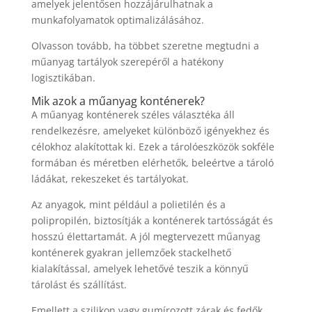
amelyek jelentősen hozzájárulhatnak a
munkafolyamatok optimalizálásához.
Olvasson tovább, ha többet szeretne megtudni a
műanyag tartályok szerepéről a hatékony
logisztikában.
Mik azok a műanyag konténerek?
A műanyag konténerek széles választéka áll
rendelkezésre, amelyeket különböző igényekhez és
célokhoz alakítottak ki. Ezek a tárolóeszközök sokféle
formában és méretben elérhetők, beleértve a tároló
ládákat, rekeszeket és tartályokat.
Az anyagok, mint például a polietilén és a
polipropilén, biztosítják a konténerek tartósságát és
hosszú élettartamát. A jól megtervezett műanyag
konténerek gyakran jellemzőek stackelhető
kialakítással, amelyek lehetővé teszik a könnyű
tárolást és szállítást.
Emellett a szilikon vagy gumírozott zárak és fedők