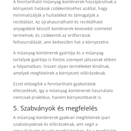
A fenntartható műanyag konténerek hozzájárulnak a
környezeti hatások csökkentéséhez azáltal, hogy
minimalizálják a hulladékot és támogatják a
reciklálást. Az újrahasználható és reciklálható
anyagokból készült konténerek kevesebb szemetet
termelnek, és csökkentik az erőforrások
felhasználását, ami kedvezően hat a környezetre.
A műanyag konténerek gyártója és a műanyag
tartályok gyártója is fontos szerepet játszanak ebben
a folyamatban, hiszen olyan termékeket kínálnak,
amelyek megfelelnek a környezeti előírásoknak.
Ezzel elősegítik a fenntartható gyakorlatok
elterjedését, így a műanyag konténerek használata
nemcsak praktikus, hanem környezetbarát is.
5. Szabványok és megfelelés
A műanyag konténerek gyakran megfelelnek ipari
szabványoknak és előírásoknak, ami segít a
jogszabályoknak való megfelelésben. Ez a megfelelés