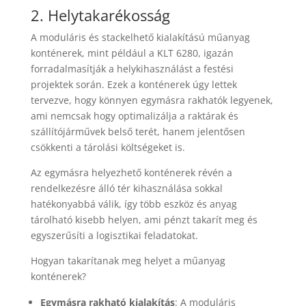
2. Helytakarékosság
A moduláris és stackelhető kialakítású műanyag
konténerek, mint például a KLT 6280, igazán
forradalmasítják a helykihasználást a festési
projektek során. Ezek a konténerek úgy lettek
tervezve, hogy könnyen egymásra rakhatók legyenek,
ami nemcsak hogy optimalizálja a raktárak és
szállítójárművek belső terét, hanem jelentősen
csökkenti a tárolási költségeket is.
Az egymásra helyezhető konténerek révén a
rendelkezésre álló tér kihasználása sokkal
hatékonyabbá válik, így több eszköz és anyag
tárolható kisebb helyen, ami pénzt takarít meg és
egyszerűsíti a logisztikai feladatokat.
Hogyan takarítanak meg helyet a műanyag
konténerek?
Egymásra rakható kialakítás
: A moduláris