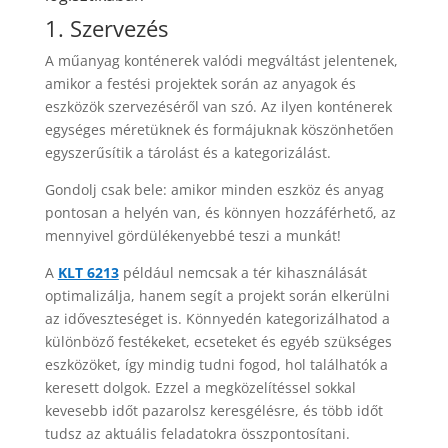
1. Szervezés
A műanyag konténerek valódi megváltást jelentenek,
amikor a festési projektek során az anyagok és
eszközök szervezéséről van szó. Az ilyen konténerek
egységes méretüknek és formájuknak köszönhetően
egyszerűsítik a tárolást és a kategorizálást.
Gondolj csak bele: amikor minden eszköz és anyag
pontosan a helyén van, és könnyen hozzáférhető, az
mennyivel gördülékenyebbé teszi a munkát!
A
KLT 6213
például nemcsak a tér kihasználását
optimalizálja, hanem segít a projekt során elkerülni
az időveszteséget is. Könnyedén kategorizálhatod a
különböző festékeket, ecseteket és egyéb szükséges
eszközöket, így mindig tudni fogod, hol találhatók a
keresett dolgok. Ezzel a megközelítéssel sokkal
kevesebb időt pazarolsz keresgélésre, és több időt
tudsz az aktuális feladatokra összpontosítani.