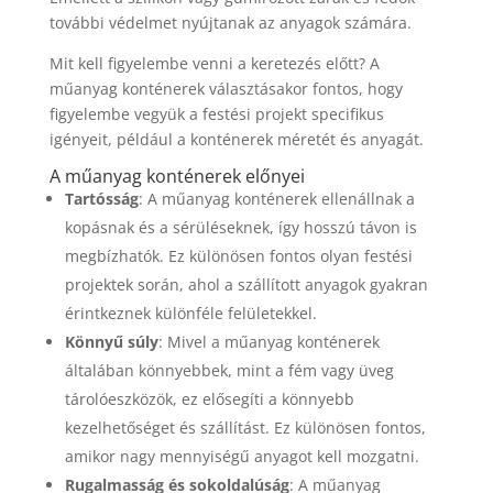
további védelmet nyújtanak az anyagok számára.
Mit kell figyelembe venni a keretezés előtt? A
műanyag konténerek választásakor fontos, hogy
figyelembe vegyük a festési projekt specifikus
igényeit, például a konténerek méretét és anyagát.
A műanyag konténerek előnyei
Tartósság
: A műanyag konténerek ellenállnak a
kopásnak és a sérüléseknek, így hosszú távon is
megbízhatók. Ez különösen fontos olyan festési
projektek során, ahol a szállított anyagok gyakran
érintkeznek különféle felületekkel.
Könnyű súly
: Mivel a műanyag konténerek
általában könnyebbek, mint a fém vagy üveg
tárolóeszközök, ez elősegíti a könnyebb
kezelhetőséget és szállítást. Ez különösen fontos,
amikor nagy mennyiségű anyagot kell mozgatni.
Rugalmasság és sokoldalúság
: A műanyag