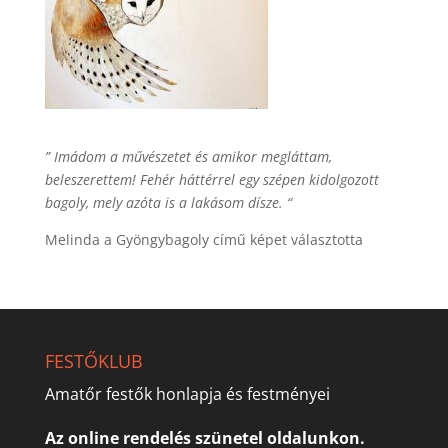
” Imádom a művészetet és amikor megláttam,
beleszerettem! Fehér háttérrel egy szépen kidolgozott
bagoly, mely azóta is a lakásom dísze. “
Melinda a Gyöngybagoly című képet választotta
FESTŐKLUB
Amatőr festők honlapja és festményei
Az online rendelés szünetel oldalunkon.