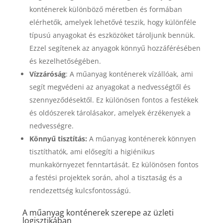
konténerek különböző méretben és formában
elérhetők, amelyek lehetővé teszik, hogy különféle
típusú anyagokat és eszközöket tároljunk bennük.
Ezzel segítenek az anyagok könnyű hozzáférésében
és kezelhetőségében.
Vízzáróság
: A műanyag konténerek vízállóak, ami
segít megvédeni az anyagokat a nedvességtől és
szennyeződésektől. Ez különösen fontos a festékek
és oldószerek tárolásakor, amelyek érzékenyek a
nedvességre.
Könnyű tisztítás:
A műanyag konténerek könnyen
tisztíthatók, ami elősegíti a higiénikus
munkakörnyezet fenntartását. Ez különösen fontos
a festési projektek során, ahol a tisztaság és a
rendezettség kulcsfontosságú.
A műanyag konténerek szerepe az üzleti
logisztikában