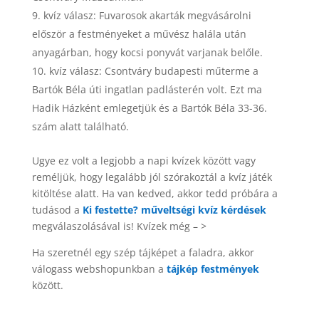
kvíz válasz: Fuvarosok akarták megvásárolni
először a festményeket a művész halála után
anyagárban, hogy kocsi ponyvát varjanak belőle.
kvíz válasz: Csontváry budapesti műterme a
Bartók Béla úti ingatlan padlásterén volt. Ezt ma
Hadik Házként emlegetjük és a Bartók Béla 33-36.
szám alatt található.
Ugye ez volt a legjobb a napi kvízek között vagy
reméljük, hogy legalább jól szórakoztál a kvíz játék
kitöltése alatt. Ha van kedved, akkor tedd próbára a
tudásod a
Ki festette? műveltségi kvíz kérdések
megválaszolásával is! Kvízek még – >
Ha szeretnél egy szép tájképet a faladra, akkor
válogass webshopunkban a
tájkép festmények
között.