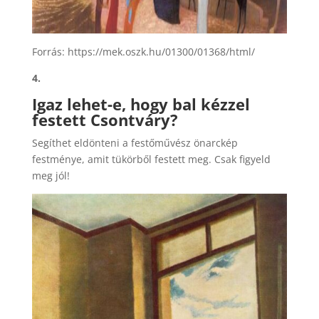
Forrás: https://mek.oszk.hu/01300/01368/html/
4.
Igaz lehet-e, hogy bal kézzel
festett Csontváry?
Segíthet eldönteni a festőművész önarckép
festménye, amit tükörből festett meg. Csak figyeld
meg jól!