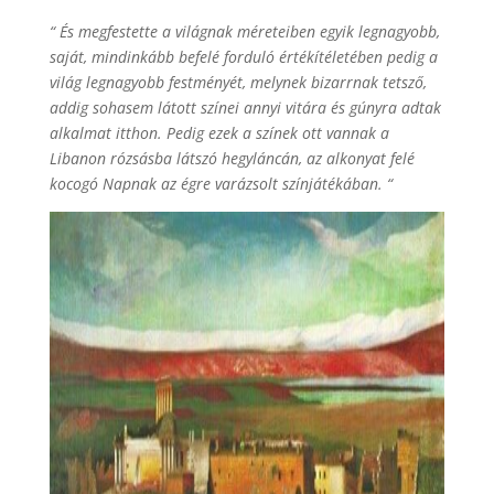
“
És megfestette a világnak méreteiben egyik legnagyobb,
saját, mindinkább befelé forduló értékítéletében pedig a
világ legnagyobb festményét, melynek bizarrnak tetsző,
addig sohasem látott színei annyi vitára és gúnyra adtak
alkalmat itthon. Pedig ezek a színek ott vannak a
Libanon rózsásba látszó hegyláncán, az alkonyat felé
kocogó Napnak az égre varázsolt színjátékában. “