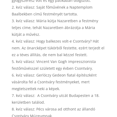
gyógyszerész volt és egy patikában dolgozott.
kvíz válasz: Saját főművének a Naptemplom
Baalbekben című festményét tartotta.
kvíz válasz: Mária kútja Nazaretben a festmény
teljes címe, tehát Nazaretben ábrázolja a Mária
kútját a művész.
kvíz válasz: Hogy balkezes volt-e Csontváry? Hát
nem. Az önarcképet tükörből festette, ezért terjedt el
ez a téves állítás, de nem bal kézzel festett.
kvíz válasz: Vincent Van Gogh impresszionista
festőművésszel született egy évben Csontváry.
kvíz válasz: Gerlóczy Gedeon fiatal építészként
vásárolta fel a Csontváry festményeket, mert
megtetszettek neki a képek.
kvíz válasz: A Csontváry utcát Budapesten a 18.
kerületben találod.
kvíz válasz: Pécs városa ad otthont az állandó
Csontváry Múzeumnak.