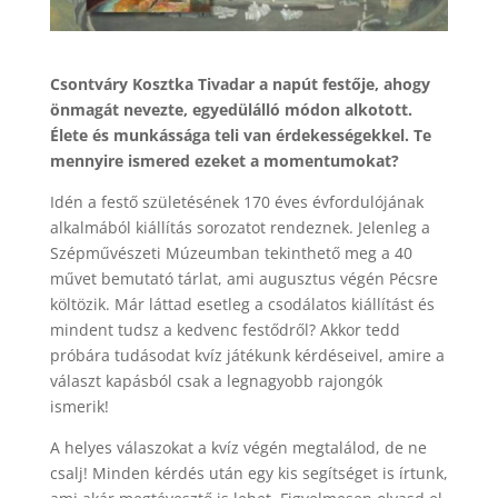
Csontváry Kosztka Tivadar a napút festője, ahogy
önmagát nevezte, egyedülálló módon alkotott.
Élete és munkássága teli van érdekességekkel. Te
mennyire ismered ezeket a momentumokat?
Idén a festő születésének 170 éves évfordulójának
alkalmából kiállítás sorozatot rendeznek. Jelenleg a
Szépművészeti Múzeumban tekinthető meg a 40
művet bemutató tárlat, ami augusztus végén Pécsre
költözik. Már láttad esetleg a csodálatos kiállítást és
mindent tudsz a kedvenc festődről? Akkor tedd
próbára tudásodat kvíz játékunk kérdéseivel, amire a
választ kapásból csak a legnagyobb rajongók
ismerik!
A helyes válaszokat a kvíz végén megtalálod, de ne
csalj! Minden kérdés után egy kis segítséget is írtunk,