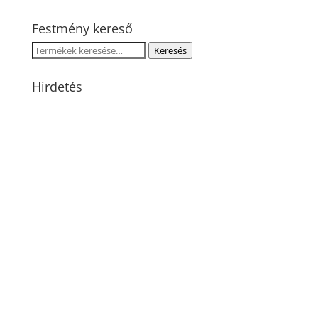
Festmény kereső
Keresés
Keresés
a
következőre:
Hirdetés