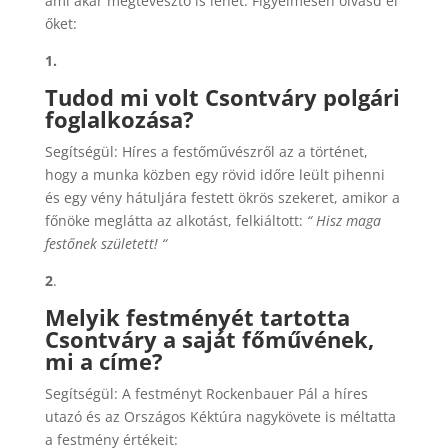
ami akár megtévesztő is lehet. Figyelmesen olvasd el
őket:
1.
Tudod mi volt Csontváry polgári
foglalkozása?
Segítségül: Híres a festőművészről az a történet,
hogy a munka közben egy rövid időre leült pihenni
és egy vény hátuljára festett ökrös szekeret, amikor a
főnöke meglátta az alkotást, felkiáltott:
“ Hisz maga
festőnek született! “
2
.
Melyik festményét tartotta
Csontváry a saját főművének,
mi a címe?
Segítségül: A festményt Rockenbauer Pál a híres
utazó és az Országos Kéktúra nagykövete is méltatta
a festmény értékeit: