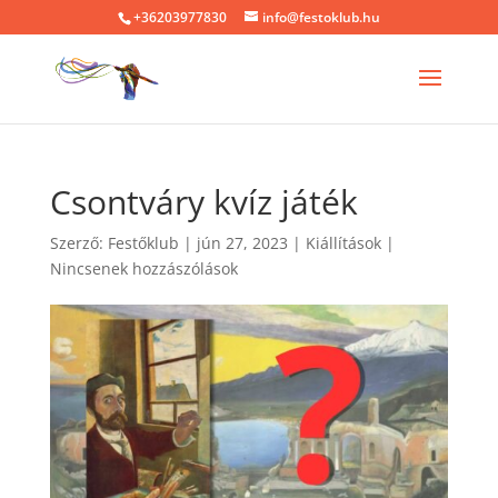
+36203977830
info@festoklub.hu
Csontváry kvíz játék
Szerző:
Festőklub
|
jún 27, 2023
|
Kiállítások
|
Nincsenek hozzászólások