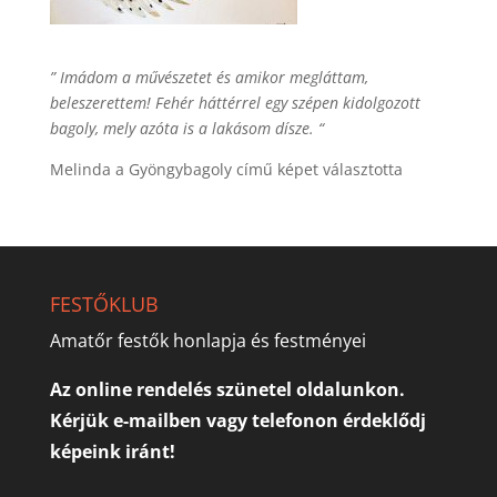
” Imádom a művészetet és amikor megláttam,
beleszerettem! Fehér háttérrel egy szépen kidolgozott
bagoly, mely azóta is a lakásom dísze. “
Melinda a Gyöngybagoly című képet választotta
FESTŐKLUB
Amatőr festők honlapja és festményei
Az online rendelés szünetel oldalunkon.
Kérjük e-mailben vagy telefonon érdeklődj
képeink iránt!