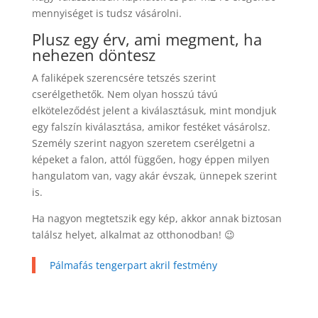
mennyiséget is tudsz vásárolni.
Plusz egy érv, ami megment, ha
nehezen döntesz
A faliképek szerencsére tetszés szerint
cserélgethetők. Nem olyan hosszú távú
elköteleződést jelent a kiválasztásuk, mint mondjuk
egy falszín kiválasztása, amikor festéket vásárolsz.
Személy szerint nagyon szeretem cserélgetni a
képeket a falon, attól függően, hogy éppen milyen
hangulatom van, vagy akár évszak, ünnepek szerint
is.
Ha nagyon megtetszik egy kép, akkor annak biztosan
találsz helyet, alkalmat az otthonodban! 😉
Pálmafás tengerpart akril festmény