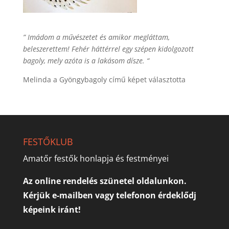
” Imádom a művészetet és amikor megláttam,
beleszerettem! Fehér háttérrel egy szépen kidolgozott
bagoly, mely azóta is a lakásom dísze. “
Melinda a Gyöngybagoly című képet választotta
FESTŐKLUB
Amatőr festők honlapja és festményei
Az online rendelés szünetel oldalunkon.
Kérjük e-mailben vagy telefonon érdeklődj
képeink iránt!