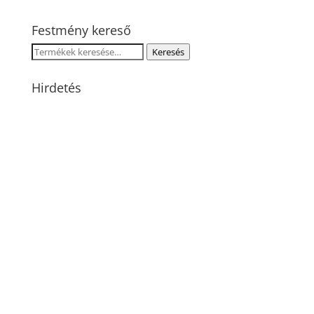
Festmény kereső
Keresés
Keresés
a
következőre:
Hirdetés