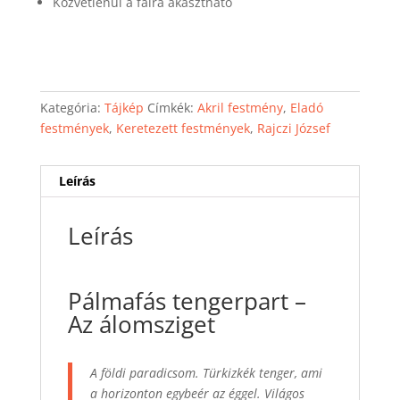
Közvetlenül a falra akasztható
Kategória:
Tájkép
Címkék:
Akril festmény
,
Eladó
festmények
,
Keretezett festmények
,
Rajczi József
Leírás
Leírás
Pálmafás tengerpart –
Az álomsziget
A földi paradicsom. Türkizkék tenger, ami
a horizonton egybeér az éggel. Világos