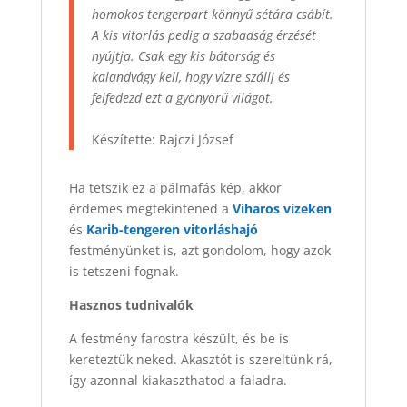
homokos tengerpart könnyű sétára csábít.
A kis vitorlás pedig a szabadság érzését
nyújtja. Csak egy kis bátorság és
kalandvágy kell, hogy vízre szállj és
felfedezd ezt a gyönyörű világot.
Készítette: Rajczi József
Ha tetszik ez a pálmafás kép, akkor
érdemes megtekintened a
Viharos vizeken
és
Karib-tengeren vitorláshajó
festményünket is, azt gondolom, hogy azok
is tetszeni fognak.
Hasznos tudnivalók
A festmény farostra készült, és be is
kereteztük neked. Akasztót is szereltünk rá,
így azonnal kiakaszthatod a faladra.