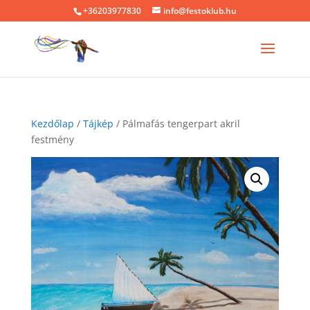
+36203977830
info@festoklub.hu
Kezdőlap
/
Tájkép
/ Pálmafás tengerpart akril
festmény