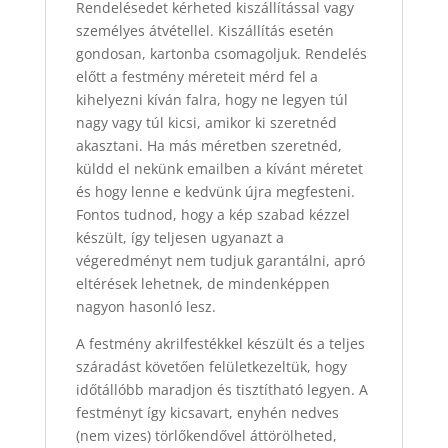
Rendelésedet kérheted kiszállítással vagy
személyes átvétellel. Kiszállítás esetén
gondosan, kartonba csomagoljuk. Rendelés
előtt a festmény méreteit mérd fel a
kihelyezni kíván falra, hogy ne legyen túl
nagy vagy túl kicsi, amikor ki szeretnéd
akasztani. Ha más méretben szeretnéd,
küldd el nekünk emailben a kívánt méretet
és hogy lenne e kedvünk újra megfesteni.
Fontos tudnod, hogy a kép szabad kézzel
készült, így teljesen ugyanazt a
végeredményt nem tudjuk garantálni, apró
eltérések lehetnek, de mindenképpen
nagyon hasonló lesz.
A festmény akrilfestékkel készült és a teljes
száradást követően felületkezeltük, hogy
időtállóbb maradjon és tisztítható legyen. A
festményt így kicsavart, enyhén nedves
(nem vizes) törlőkendővel áttörölheted,