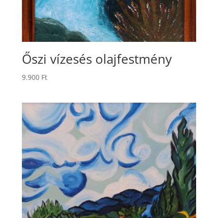
Őszi vízesés olajfestmény
9.900
Ft