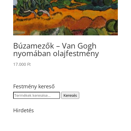
Búzamezők – Van Gogh
nyomában olajfestmény
17.000
Ft
Festmény kereső
Keresés
Keresés
a
következőre:
Hirdetés