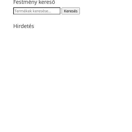
Festmény kereső
Keresés
Keresés
a
következőre:
Hirdetés