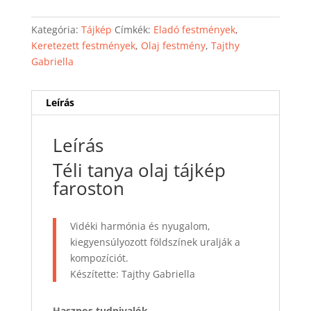
Kategória:
Tájkép
Címkék:
Eladó festmények
,
Keretezett festmények
,
Olaj festmény
,
Tajthy
Gabriella
Leírás
Leírás
Téli tanya olaj tájkép
faroston
Vidéki harmónia és nyugalom,
kiegyensúlyozott földszínek uralják a
kompozíciót.
Készítette: Tajthy Gabriella
Hasznos tudnivalók