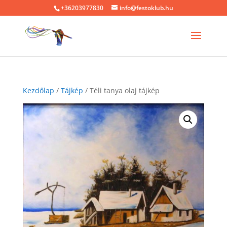
+36203977830
info@festoklub.hu
Kezdőlap
/
Tájkép
/ Téli tanya olaj tájkép