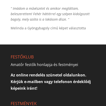
” Imádom a művészetet és amikor megláttam,
beleszerettem! Fehér háttérrel egy szépen kidolgozott
bagoly, mely azóta is a lakásom dísze. “
Melinda a Gyöngybagoly című képet választotta
FESTŐKLUB
Amatőr festők honlapja és festményei
Az online rendelés szünetel oldalunkon.
Kérjük e-mailben vagy telefonon érdeklődj
képeink iránt!
FESTMÉNYEK