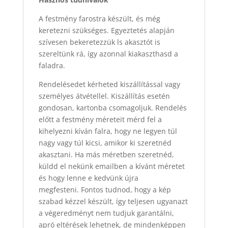
A festmény farostra készült, és még
keretezni szükséges. Egyeztetés alapján
szívesen bekeretezzük ls akasztót is
szereltünk rá, így azonnal kiakaszthasd a
faladra.
Rendelésedet kérheted kiszállítással vagy
személyes átvétellel. Kiszállítás esetén
gondosan, kartonba csomagoljuk. Rendelés
előtt a festmény méreteit mérd fel a
kihelyezni kíván falra, hogy ne legyen túl
nagy vagy túl kicsi, amikor ki szeretnéd
akasztani. Ha más méretben szeretnéd,
küldd el nekünk emailben a kívánt méretet
és hogy lenne e kedvünk újra
megfesteni. Fontos tudnod, hogy a kép
szabad kézzel készült, így teljesen ugyanazt
a végeredményt nem tudjuk garantálni,
apró eltérések lehetnek, de mindenképpen