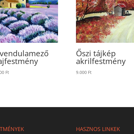
vendulamező
Őszi tájkép
ajfestmény
akrilfestmény
000
Ft
9.000
Ft
STMÉNYEK
HASZNOS LINKEK