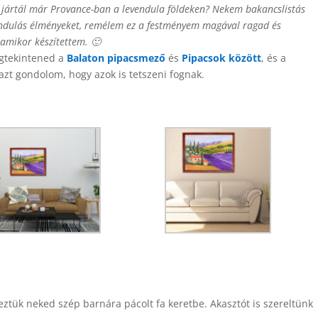
 Te jártál már Provance-ban a levendula földeken? Nekem bakancslistás
vendulás élményeket, remélem ez a festményem magával ragad és
 amikor készítettem. 🙂
egtekintened a
Balaton pipacsmező
és
Pipacsok között
, és a
azt gondolom, hogy azok is tetszeni fognak.
teztük neked szép barnára pácolt fa keretbe. Akasztót is szereltünk