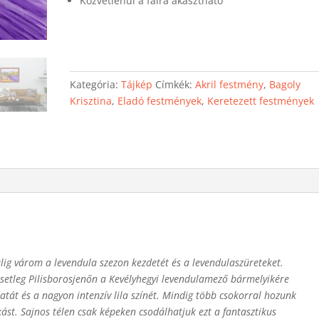
Közvetlenül a falra akasztható
Kategória:
Tájkép
Címkék:
Akril festmény
,
Bagoly
Krisztina
,
Eladó festmények
,
Keretezett festmények
ig várom a levendula szezon kezdetét és a levendulaszüreteket.
esetleg Pilisborosjenőn a Kevélyhegyi levendulamező bármelyikére
atát és a nagyon intenzív lila színét. Mindig több csokorral hozunk
kást. Sajnos télen csak képeken csodálhatjuk ezt a fantasztikus