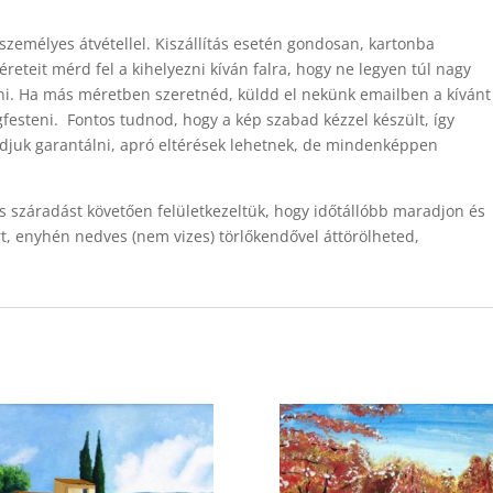
személyes átvétellel. Kiszállítás esetén gondosan, kartonba
eteit mérd fel a kihelyezni kíván falra, hogy ne legyen túl nagy
tani. Ha más méretben szeretnéd, küldd el nekünk emailben a kívánt
esteni. Fontos tudnod, hogy a kép szabad kézzel készült, így
djuk garantálni, apró eltérések lehetnek, de mindenképpen
jes száradást követően felületkezeltük, hogy időtállóbb maradjon és
art, enyhén nedves (nem vizes) törlőkendővel áttörölheted,