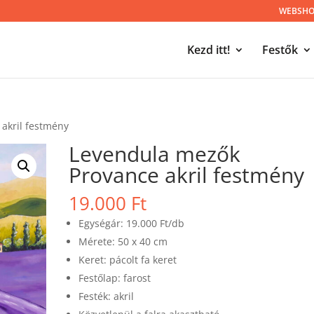
WEBSHOP
Kezd itt!
Festők
akril festmény
Levendula mezők
Provance akril festmény
19.000
Ft
Egységár: 19.000 Ft/db
Mérete: 50 x 40 cm
Keret: pácolt fa keret
Festőlap: farost
Festék: akril