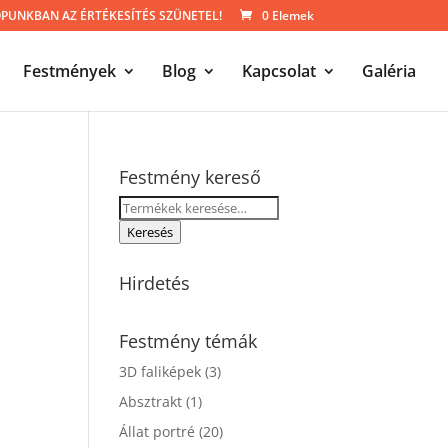
UNKBAN AZ ÉRTÉKESÍTÉS SZÜNETEL!
0 Elemek
Festmények
Blog
Kapcsolat
Galéria
Festmény kereső
Keresés
a
Keresés
következőre:
Hirdetés
Festmény témák
3D faliképek
(3)
Absztrakt
(1)
Állat portré
(20)