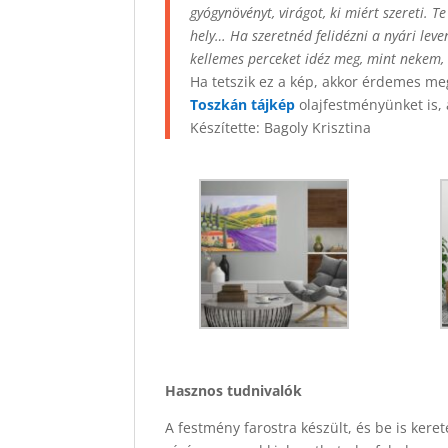
gyógynövényt, virágot, ki miért szereti.
hely… Ha szeretnéd felidézni a nyári le
kellemes perceket idéz meg, mint nekem,
Ha tetszik ez a kép, akkor érdemes m
Toszkán tájkép
olajfestményünket is, 
Készítette: Bagoly Krisztina
Hasznos tudnivalók
A festmény farostra készült, és be is kere