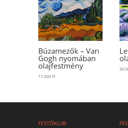
Búzamezők – Van
Le
Gogh nyomában
ol
olajfestmény
30.
17.000
Ft
FESTŐKLUB
FE