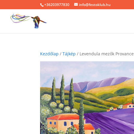
+36203977830
info@festoklub.hu
Kezdőlap
/
Tájkép
/ Levendula mezők Provance 