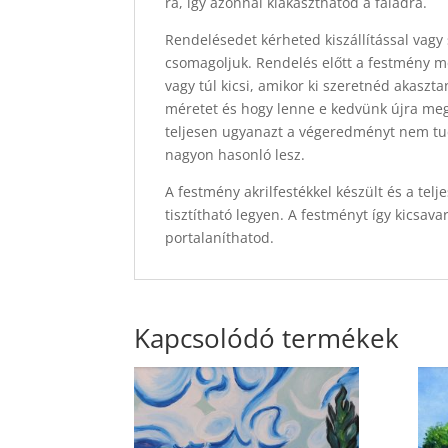
rá, így azonnal kiakaszthatod a faladra.
Rendelésedet kérheted kiszállítással vagy 
csomagoljuk. Rendelés előtt a festmény mér
vagy túl kicsi, amikor ki szeretnéd akasz
méretet és hogy lenne e kedvünk újra megf
teljesen ugyanazt a végeredményt nem tu
nagyon hasonló lesz.
A festmény akrilfestékkel készült és a tel
tisztítható legyen. A festményt így kicsav
portalaníthatod.
Kapcsolódó termékek