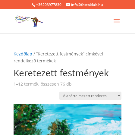
+36203977830
info@festoklub.hu
Kezdőlap
/ “Keretezett festmények” címkével
rendelkező termékek
Keretezett festmények
1–12 termék, összesen 76 db