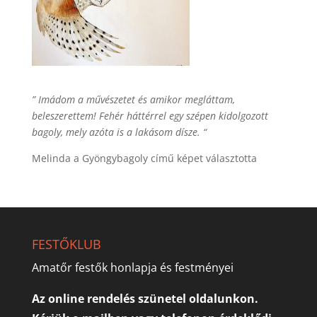
” Imádom a művészetet és amikor megláttam,
beleszerettem! Fehér háttérrel egy szépen kidolgozott
bagoly, mely azóta is a lakásom dísze. “
Melinda a Gyöngybagoly című képet választotta
FESTŐKLUB
Amatőr festők honlapja és festményei
Az online rendelés szünetel oldalunkon.