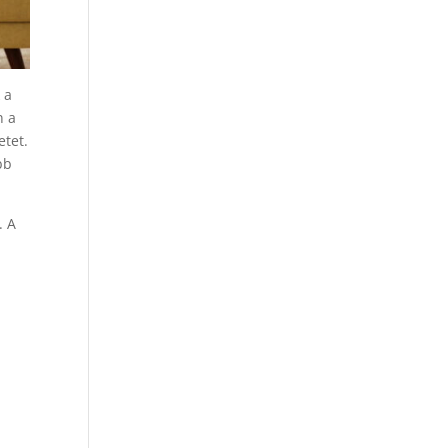
 a
n a
etet.
bb
. A