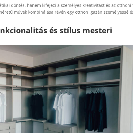
ikai döntés, hanem kifejezi a személyes kreativitást és az otthoni 
ő méretű művek kombinálása révén egy otthon igazán személyessé é
nkcionalitás és stílus mesteri