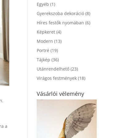
Egyéb
(1)
Gyerekszoba dekoráció
(8)
Híres festők nyomában
(6)
Képkeret
(4)
Modern
(13)
Portré
(19)
Tájkép
(36)
Utánrendelhető
(23)
Virágos festmények
(18)
Vásárlói vélemény
n.
ra a