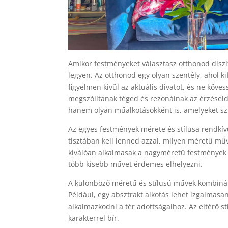
Amikor festményeket választasz otthonod díszí
legyen. Az otthonod egy olyan szentély, ahol k
figyelmen kívül az aktuális divatot, és ne köv
megszólítanak téged és rezonálnak az érzéseid
hanem olyan műalkotásokként is, amelyeket sz
Az egyes festmények mérete és stílusa rendkív
tisztában kell lenned azzal, milyen méretű műv
kiválóan alkalmasak a nagyméretű festmények v
több kisebb művet érdemes elhelyezni.
A különböző méretű és stílusú művek kombinál
Például, egy absztrakt alkotás lehet izgalmasan
alkalmazkodni a tér adottságaihoz. Az eltérő s
karakterrel bír.