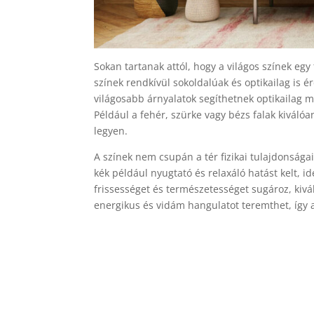
Sokan tartanak attól, hogy a világos színek eg
színek rendkívül sokoldalúak és optikailag is 
világosabb árnyalatok segíthetnek optikailag m
Például a fehér, szürke vagy bézs falak kiváló
legyen.
A színek nem csupán a tér fizikai tulajdonságai
kék például nyugtató és relaxáló hatást kelt, 
frissességet és természetességet sugároz, kivá
energikus és vidám hangulatot teremthet, így a