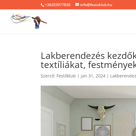
+36203977830
info@festoklub.hu
Lakberendezés kezdőkn
textíliákat, festmény
Szerző:
Festőklub
|
jan 31, 2024
|
Lakberendezé