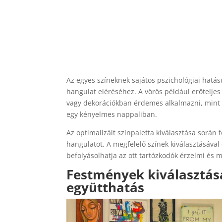
Az egyes színeknek sajátos pszichológiai hatás
hangulat eléréséhez. A vörös például erőteljes
vagy dekorációkban érdemes alkalmazni, mint a 
egy kényelmes nappaliban.
Az optimalizált színpaletta kiválasztása során f
hangulatot. A megfelelő színek kiválasztásáva
befolyásolhatja az ott tartózkodók érzelmi és me
Festmények kiválasztása
együtthatás