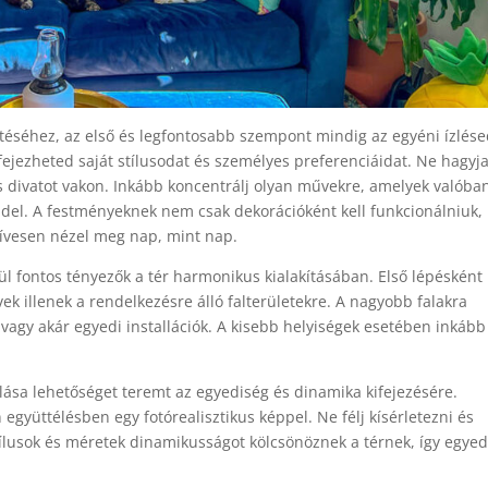
téséhez, az első és legfontosabb szempont mindig az egyéni ízlés
ifejezheted saját stílusodat és személyes preferenciáidat. Ne hagyj
ess divatot vakon. Inkább koncentrálj olyan művekre, amelyek valóba
del. A festményeknek nem csak dekorációként kell funkcionálniuk,
ívesen nézel meg nap, mint nap.
ül fontos tényezők a tér harmonikus kialakításában. Első lépésként
ek illenek a rendelkezésre álló falterületekre. A nagyobb falakra
agy akár egyedi installációk. A kisebb helyiségek esetében inkább
ása lehetőséget teremt az egyediség és dinamika kifejezésére.
 együttélésben egy fotórealisztikus képpel. Ne félj kísérletezni és
tílusok és méretek dinamikusságot kölcsönöznek a térnek, így egyed