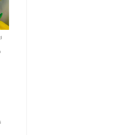
ed
a
n
i