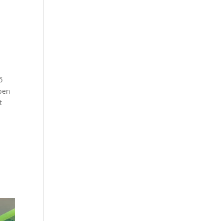
ő
kben
t