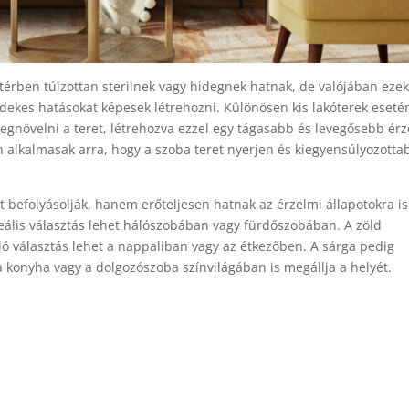
y térben túlzottan sterilnek vagy hidegnek hatnak, de valójában ezek
érdekes hatásokat képesek létrehozni. Különösen kis lakóterek eseté
egnövelni a teret, létrehozva ezzel egy tágasabb és levegősebb érz
an alkalmasak arra, hogy a szoba teret nyerjen és kiegyensúlyozotta
t befolyásolják, hanem erőteljesen hatnak az érzelmi állapotokra is
ideális választás lehet hálószobában vagy fürdőszobában. A zöld
ló választás lehet a nappaliban vagy az étkezőben. A sárga pedig
 konyha vagy a dolgozószoba színvilágában is megállja a helyét.