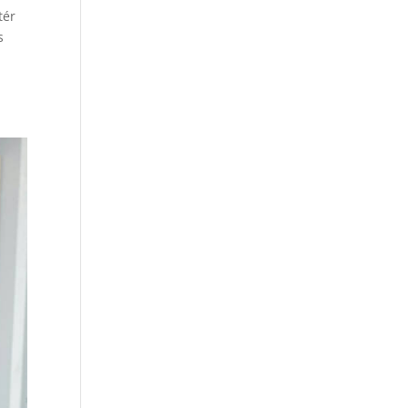
tér
s