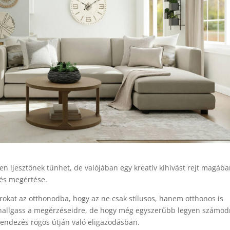
n ijesztőnek tűnhet, de valójában egy kreatív kihívást rejt magába
zlés megértése.
rokat az otthonodba, hogy az ne csak stílusos, hanem otthonos is
 hallgass a megérzéseidre, de hogy még egyszerűbb legyen számod
rendezés rögös útján való eligazodásban.