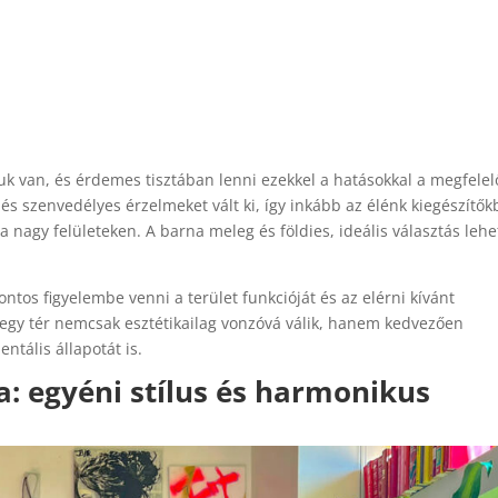
uk van, és érdemes tisztában lenni ezekkel a hatásokkal a megfelel
 és szenvedélyes érzelmeket vált ki, így inkább az élénk kiegészítő
nagy felületeken. A barna meleg és földies, ideális választás lehe
ontos figyelembe venni a terület funkcióját és az elérni kívánt
l egy tér nemcsak esztétikailag vonzóvá válik, hanem kedvezően
ntális állapotát is.
: egyéni stílus és harmonikus