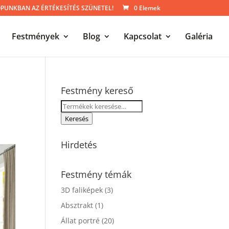
UNKBAN AZ ÉRTÉKESÍTÉS SZÜNETEL!
0 Elemek
Festmények
Blog
Kapcsolat
Galéria
Festmény kereső
Keresés
a
Keresés
következőre:
Hirdetés
Festmény témák
3D faliképek
(3)
Absztrakt
(1)
Állat portré
(20)