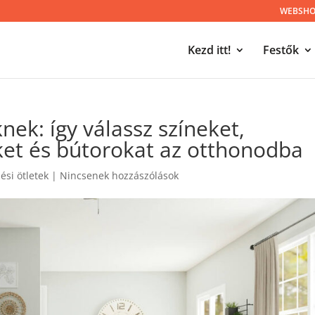
WEBSHOP
Kezd itt!
Festők
ek: így válassz színeket,
eket és bútorokat az otthonodba
si ötletek
|
Nincsenek hozzászólások