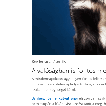
Kép forrása:
Magnific
A valóságban is fontos meg
A mindennapokban ugyanilyen fontos felismern
a pórázt, bizonytalan új helyzetekben, vagy n
szakember segítségét kérni.
Bánhegyi Dániel
kutyatréner
elsősorban az il
nem csupán a kívánt viselkedést tanítja meg, 