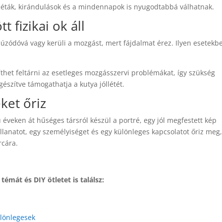
 séták, kirándulások és a mindennapok is nyugodtabbá válhatnak.
 fizikai ok áll
ahúzódóvá vagy kerüli a mozgást, mert fájdalmat érez. Ilyen esetekb
thet feltárni az esetleges mozgásszervi problémákat, így szükség
gészítve támogathatja a kutya jóllétét.
ket őriz
 éveken át hűséges társról készül a portré, egy jól megfestett kép
llanatot, egy személyiséget és egy különleges kapcsolatot őriz meg
rcára.
émát és DIY ötletet is találsz:
ülönlegesek