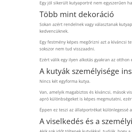
Egy jól sikerült kutyaportré nem egyszerűen ha
Több mint dekoráció
Sokan azért rendelnek vagy választanak kutyapo
kedvencüknek.
Egy festmény képes megőrizni azt a kíváncsi te
sokszor nem tud visszaadni.
Ezért válik egy ilyen alkotás gyakran az ottho
A kutyák személyisége ins
Nincs két egyforma kutya.
Van, amelyik magabiztos és kíváncsi, mások vis
apró különbségeket is képes megmutatni, ezért
Éppen ez teszi az állatportrékat különlegessé 
A viselkedés és a személy
Akik sok időt töltenek kutyákkal, tudják, hogy a 