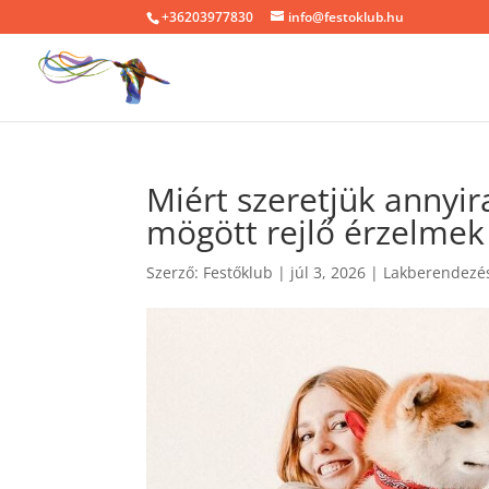
+36203977830
info@festoklub.hu
Miért szeretjük annyi
mögött rejlő érzelmek
Szerző:
Festőklub
|
júl 3, 2026
|
Lakberendezés