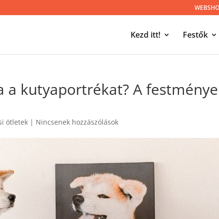
WEBSHOP
Kezd itt!
Festők
ra a kutyaportrékat? A festmény
i ötletek
|
Nincsenek hozzászólások