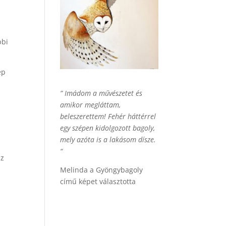
bbi
ép
” Imádom a művészetet és
amikor megláttam,
beleszerettem! Fehér háttérrel
egy szépen kidolgozott bagoly,
mely azóta is a lakásom dísze.
“
az
Melinda a Gyöngybagoly
című képet választotta