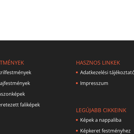
STMÉNYEK
HASZNOS LINKEK
rilfestmények
Adatkezelési tájékoztat
lajfestmények
Impresszum
ászonképek
retezett faliképek
LEGÚJABB CIKKEINK
Képek a nappaliba
Képkeret festményhez