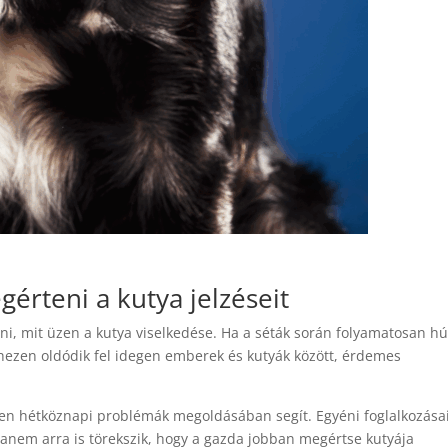
érteni a kutya jelzéseit
i, mit üzen a kutya viselkedése. Ha a séták során folyamatosan h
ehezen oldódik fel idegen emberek és kutyák között, érdemes
yen hétköznapi problémák megoldásában segít. Egyéni foglalkozása
hanem arra is törekszik, hogy a gazda jobban megértse kutyája