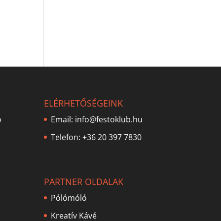
ELÉRHETŐSÉGEINK
ó
Email:
info@festoklub.hu
Telefon: +36 20 397 7830
PARTNER OLDALAK
Pólómóló
Kreatív Kávé