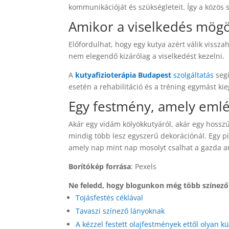
kommunikációját és szükségleteit. Így a közös
Amikor a viselkedés mögött
Előfordulhat, hogy egy kutya azért válik vissz
nem elegendő kizárólag a viselkedést kezelni.
A
kutyafizioterápia Budapest
szolgáltatás
segí
esetén a rehabilitáció és a tréning egymást kie
Egy festmény, amely emlé
Akár egy vidám kölyökkutyáról, akár egy hosszú
mindig több lesz egyszerű dekorációnál. Egy pi
amely nap mint nap mosolyt csalhat a gazda a
Borítókép forrása
: Pexels
Ne feledd, hogy blogunkon még több színező t
Tojásfestés céklával
Tavaszi színező lányoknak
A kézzel festett olajfestmények ettől olyan k