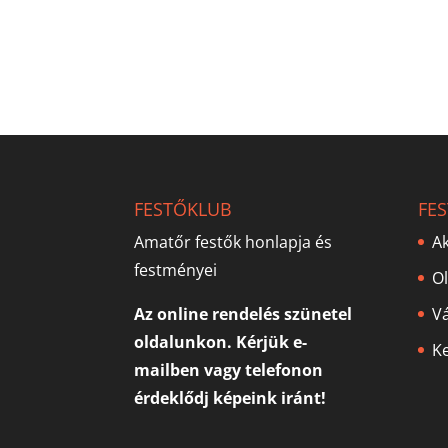
FESTŐKLUB
FE
Amatőr festők honlapja és
Ak
festményei
O
Az online rendelés szünetel
V
oldalunkon. Kérjük e-
Ke
mailben vagy telefonon
érdeklődj képeink iránt!