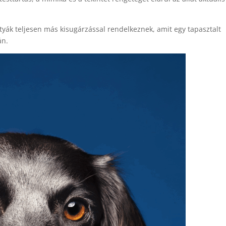
tyák teljesen más kisugárzással rendelkeznek, amit egy tapasztalt
án.