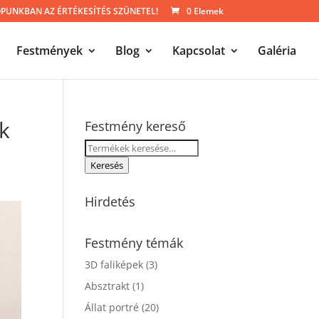
UNKBAN AZ ÉRTÉKESÍTÉS SZÜNETEL!
0 Elemek
Festmények
Blog
Kapcsolat
Galéria
ek
Festmény kereső
Keresés
a
Keresés
következőre:
Hirdetés
Festmény témák
3D faliképek
(3)
Absztrakt
(1)
Állat portré
(20)