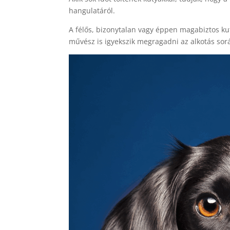
hangulatáról.
A félős, bizonytalan vagy éppen magabiztos ku
művész is igyekszik megragadni az alkotás sor