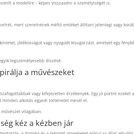
sonlít a modellre – képes visszaadni a személyiségét is.
rtrét, mert szeretnének méltó emléket állítani jelenlegi vagy korá
kintetet, játékosságot vagy nyugodt kisugárzást, amelyet egy fényk
n egyik legszemélyesebb díszévé.
pirálja a művészeket
szafogottabbak vagy kifejezetten érzékenyek. Egy jó portré ezeket 
 minden alkotás egyedi történetet mesél el.
a művészet világában.
iség kéz a kézben jár
testtartás, a mimika és a tekintet rengeteget elárul az állat aktuális