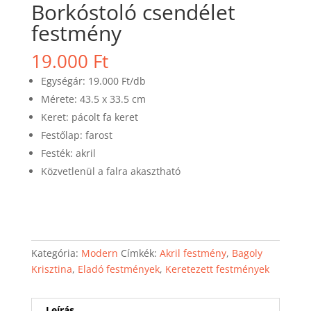
Borkóstoló csendélet
festmény
19.000
Ft
Egységár: 19.000 Ft/db
Mérete: 43.5 x 33.5 cm
Keret: pácolt fa keret
Festőlap: farost
Festék: akril
Közvetlenül a falra akasztható
Kategória:
Modern
Címkék:
Akril festmény
,
Bagoly
Krisztina
,
Eladó festmények
,
Keretezett festmények
Leírás