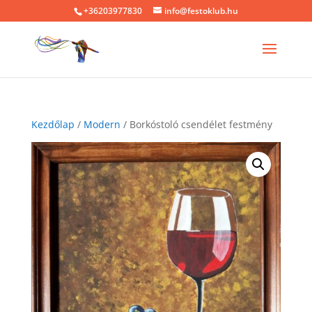
+36203977830
info@festoklub.hu
Kezdőlap
/
Modern
/ Borkóstoló csendélet festmény