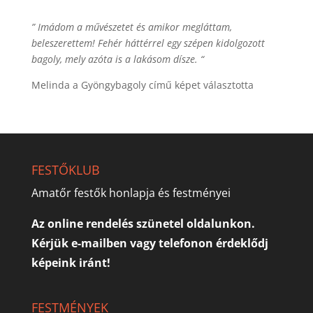
” Imádom a művészetet és amikor megláttam,
beleszerettem! Fehér háttérrel egy szépen kidolgozott
bagoly, mely azóta is a lakásom dísze. “
Melinda a Gyöngybagoly című képet választotta
FESTŐKLUB
Amatőr festők honlapja és festményei
Az online rendelés szünetel oldalunkon.
Kérjük e-mailben vagy telefonon érdeklődj
képeink iránt!
FESTMÉNYEK