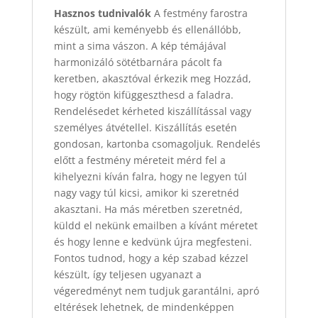
Hasznos tudnivalók
A festmény farostra
készült, ami keményebb és ellenállóbb,
mint a sima vászon. A kép témájával
harmonizáló sötétbarnára pácolt fa
keretben, akasztóval érkezik meg Hozzád,
hogy rögtön kifüggeszthesd a faladra.
Rendelésedet kérheted kiszállítással vagy
személyes átvétellel. Kiszállítás esetén
gondosan, kartonba csomagoljuk. Rendelés
előtt a festmény méreteit mérd fel a
kihelyezni kíván falra, hogy ne legyen túl
nagy vagy túl kicsi, amikor ki szeretnéd
akasztani. Ha más méretben szeretnéd,
küldd el nekünk emailben a kívánt méretet
és hogy lenne e kedvünk újra megfesteni.
Fontos tudnod, hogy a kép szabad kézzel
készült, így teljesen ugyanazt a
végeredményt nem tudjuk garantálni, apró
eltérések lehetnek, de mindenképpen