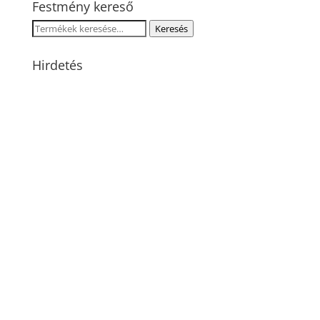
Festmény kereső
Keresés
Keresés
a
következőre:
Hirdetés