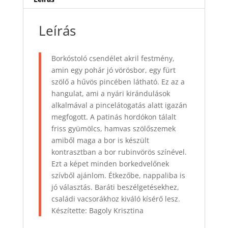
Leírás
Borkóstoló csendélet akril festmény,
amin egy pohár jó vörösbor, egy fürt
szölő a hűvös pincében látható. Ez az a
hangulat, ami a nyári kirándulások
alkalmával a pincelátogatás alatt igazán
megfogott. A patinás hordókon tálalt
friss gyümölcs, hamvas szölőszemek
amiből maga a bor is készült
kontrasztban a bor rubinvörös színével.
Ezt a képet minden borkedvelőnek
szívből ajánlom. Étkezőbe, nappaliba is
jó választás. Baráti beszélgetésekhez,
családi vacsorákhoz kiváló kísérő lesz.
Készítette: Bagoly Krisztina