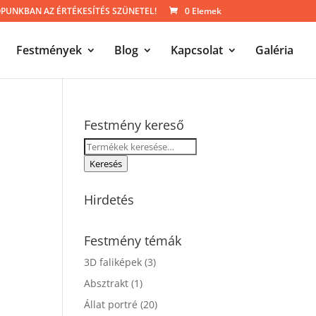
UNKBAN AZ ÉRTÉKESÍTÉS SZÜNETEL!
0 Elemek
Festmények
Blog
Kapcsolat
Galéria
Festmény kereső
Keresés
a
Keresés
y
következőre:
Hirdetés
Festmény témák
3D faliképek
(3)
Absztrakt
(1)
Állat portré
(20)