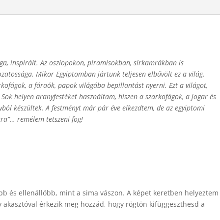
ga, inspirált. Az oszlopokon, piramisokban, sírkamrákban is
ozatossága. Mikor Egyiptomban jártunk teljesen elbűvölt ez a világ.
kofágok, a fáraók, papok világába bepillantást nyerni. Ezt a világot,
 Sok helyen aranyfestéket használtam, hiszen a szarkofágok, a jogar és
ból készültek. A festményt már pár éve elkezdtem, de az egyiptomi
kra”… remélem tetszeni fog!
bb és ellenállóbb, mint a sima vászon. A képet keretben helyeztem
ny akasztóval érkezik meg hozzád, hogy rögtön kifüggeszthesd a