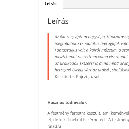
Leírás
Leírás
Az ókori egyiptom nagysága, titokzatossá
megtalálható csodálatos hieroglifák vált
Fantasztikus volt a kairói múzeum, a szar
misztikumot szeretttem volna visszaadni.
az uralkodók ékszerei is mind-mind arany
hercegnő évekig várt az utolsó „simításo
Készítette: Rajczi József
Hasznos tudnivalók
A festmény farostra készült, ami keménye
el, de keret nélkül is kérheted. A festmé
faladra.