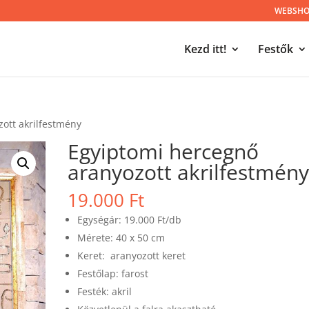
WEBSHOP
Kezd itt!
Festők
ott akrilfestmény
Egyiptomi hercegnő
aranyozott akrilfestmén
19.000
Ft
Egységár: 19.000 Ft/db
Mérete: 40 x 50 cm
Keret: aranyozott keret
Festőlap: farost
Festék: akril