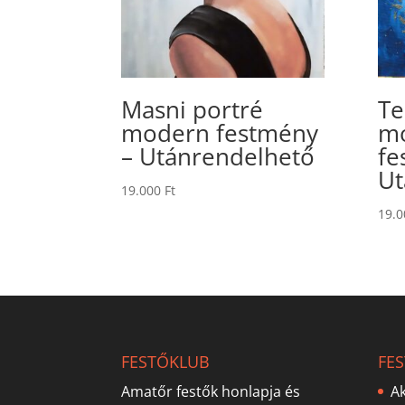
Masni portré
Te
modern festmény
mo
– Utánrendelhető
fe
Ut
19.000
Ft
19.
FESTŐKLUB
FE
Amatőr festők honlapja és
Ak