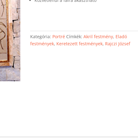
Közvetlenül a falra akasztható
Kategória:
Portré
Címkék:
Akril festmény
,
Eladó
festmények
,
Keretezett festmények
,
Rajczi József