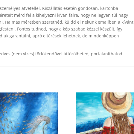
személyes átvétellel. Kiszállítás esetén gondosan, kartonba
eteit mérd fel a kihelyezni kíván falra, hogy ne legyen túl nagy
tani. Ha más méretben szeretnéd, küldd el nekünk emailben a kívánt
esteni. Fontos tudnod, hogy a kép szabad kézzel készült, így
djuk garantálni, apró eltérések lehetnek, de mindenképpen
dves (nem vizes) törlőkendővel áttörölheted, portalaníthatod.