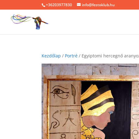
+36203977830
info@festoklub.hu
Kezdőlap
/
Portré
/ Egyiptomi hercegnő aranyoz