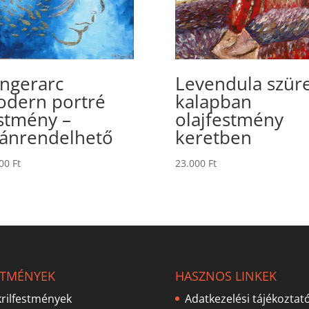
ngerarc
Levendula szür
dern portré
kalapban
stmény –
olajfestmény
ánrendelhető
keretben
000
Ft
23.000
Ft
STMÉNYEK
HASZNOS LINKEK
rilfestmények
Adatkezelési tájékoztat