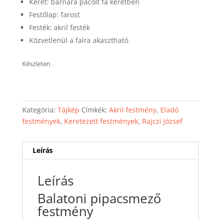
Keret: barnára pácolt fa keretben
Festőlap: farost
Festék: akril festék
Közvetlenül a falra akasztható
Készleten
Kategória:
Tájkép
Címkék:
Akril festmény
,
Eladó
festmények
,
Keretezett festmények
,
Rajczi József
Leírás
Leírás
Balatoni pipacsmező
festmény