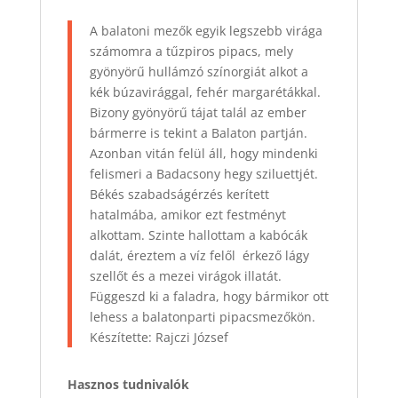
A balatoni mezők egyik legszebb virága
számomra a tűzpiros pipacs, mely
gyönyörű hullámzó színorgiát alkot a
kék búzavirággal, fehér margarétákkal.
Bizony gyönyörű tájat talál az ember
bármerre is tekint a Balaton partján.
Azonban vitán felül áll, hogy mindenki
felismeri a Badacsony hegy sziluettjét.
Békés szabadságérzés kerített
hatalmába, amikor ezt festményt
alkottam. Szinte hallottam a kabócák
dalát, éreztem a víz felől érkező lágy
szellőt és a mezei virágok illatát.
Függeszd ki a faladra, hogy bármikor ott
lehess a balatonparti pipacsmezőkön.
Készítette: Rajczi József
Hasznos tudnivalók