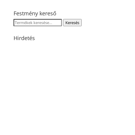
Festmény kereső
Keresés
Keresés
a
következőre:
Hirdetés