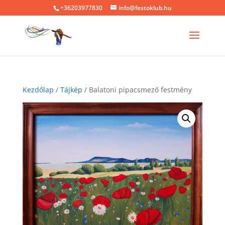
+36203977830
info@festoklub.hu
Kezdőlap
/
Tájkép
/ Balatoni pipacsmező festmény