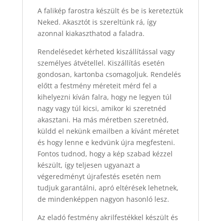
A falikép farostra készült és be is kereteztük
Neked. Akasztót is szereltünk rá, így
azonnal kiakaszthatod a faladra.
Rendelésedet kérheted kiszállítással vagy
személyes átvétellel. Kiszállítás esetén
gondosan, kartonba csomagoljuk. Rendelés
előtt a festmény méreteit mérd fel a
kihelyezni kíván falra, hogy ne legyen túl
nagy vagy túl kicsi, amikor ki szeretnéd
akasztani. Ha más méretben szeretnéd,
küldd el nekünk emailben a kívánt méretet
és hogy lenne e kedvünk újra megfesteni.
Fontos tudnod, hogy a kép szabad kézzel
készült, így teljesen ugyanazt a
végeredményt újrafestés esetén nem
tudjuk garantálni, apró eltérések lehetnek,
de mindenképpen nagyon hasonló lesz.
Az eladó festmény akrilfestékkel készült és