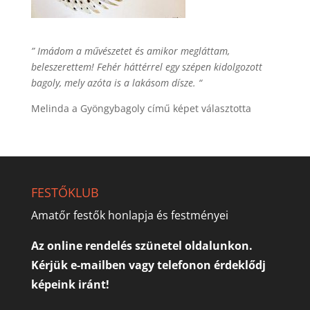
” Imádom a művészetet és amikor megláttam,
beleszerettem! Fehér háttérrel egy szépen kidolgozott
bagoly, mely azóta is a lakásom dísze. “
Melinda a Gyöngybagoly című képet választotta
FESTŐKLUB
Amatőr festők honlapja és festményei
Az online rendelés szünetel oldalunkon.
Kérjük e-mailben vagy telefonon érdeklődj
képeink iránt!