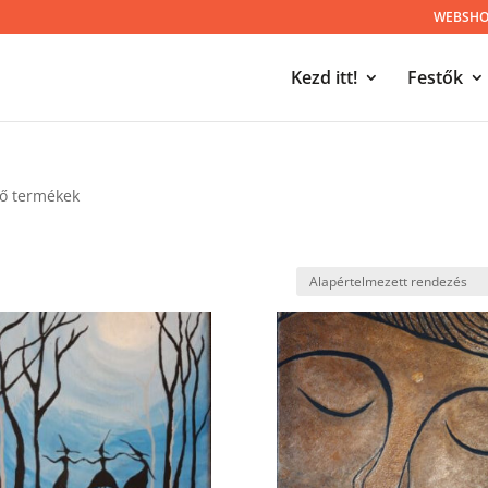
WEBSHOP
Kezd itt!
Festők
ző termékek