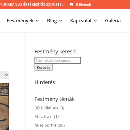
UNKBAN AZ ÉRTÉKESÍTÉS SZÜNETEL!
0 Elemek
Festmények
Blog
Kapcsolat
Galéria
Festmény kereső
Keresés
a
Keresés
következőre:
Hirdetés
Festmény témák
3D faliképek
(3)
Absztrakt
(1)
Állat portré
(20)