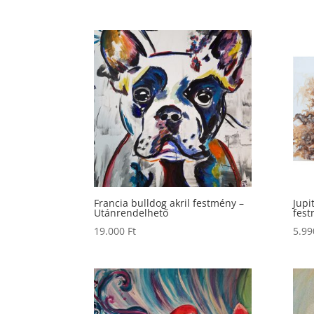
Francia bulldog akril festmény –
Jupi
Utánrendelhető
fes
19.000
Ft
5.9