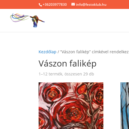
+36203977830
info@festoklub.hu
Kezdőlap
/ “Vászon falikép” címkével rendelke
Vászon falikép
1–12 termék, összesen 29 db