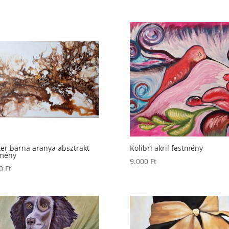
ter barna aranya absztrakt
Kolibri akril festmény
tmény
9.000
Ft
90
Ft