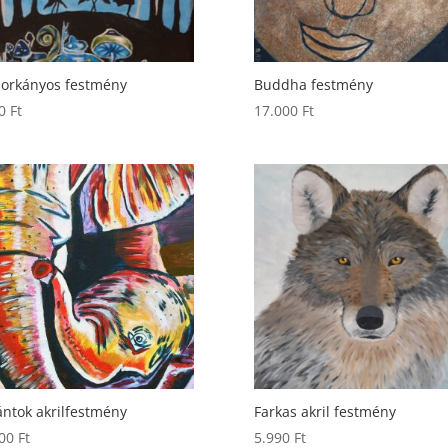
orkányos festmény
Buddha festmény
90
Ft
17.000
Ft
ántok akrilfestmény
Farkas akril festmény
000
Ft
5.990
Ft