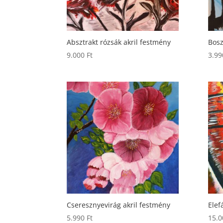
Absztrakt rózsák akril festmény
Bosz
9.000
Ft
3.9
Cseresznyevirág akril festmény
Elef
5.990
Ft
15.