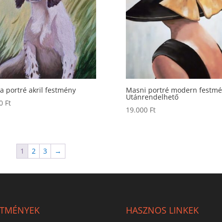
a portré akril festmény
Masni portré modern festmé
Utánrendelhető
00
Ft
19.000
Ft
1
2
3
→
STMÉNYEK
HASZNOS LINKEK