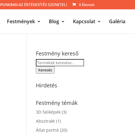
UNKBAN AZ ÉRTÉKESÍTÉS SZÜNETEL!
0 Elemek
Festmények
Blog
Kapcsolat
Galéria
Festmény kereső
Keresés
a
Keresés
következőre:
Hirdetés
Festmény témák
3D faliképek
(3)
Absztrakt
(1)
Állat portré
(20)