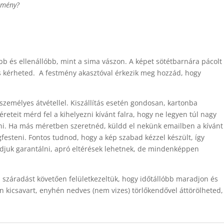
stmény?
b és ellenállóbb, mint a sima vászon. A képet sötétbarnára pácolt
is kérheted. A festmény akasztóval érkezik meg hozzád, hogy
személyes átvétellel. Kiszállítás esetén gondosan, kartonba
eteit mérd fel a kihelyezni kívánt falra, hogy ne legyen túl nagy
tani. Ha más méretben szeretnéd, küldd el nekünk emailben a kívánt
esteni. Fontos tudnod, hogy a kép szabad kézzel készült, így
djuk garantálni, apró eltérések lehetnek, de mindenképpen
es száradást követően felületkezeltük, hogy időtállóbb maradjon és
an kicsavart, enyhén nedves (nem vizes) törlőkendővel áttörölheted,