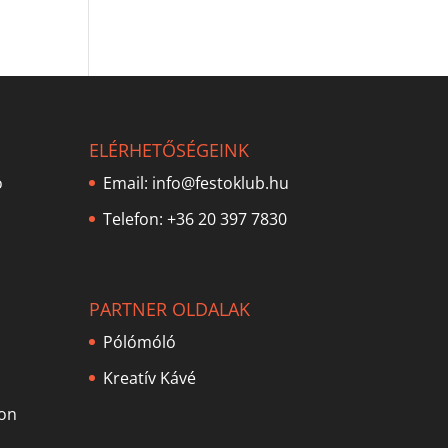
ELÉRHETŐSÉGEINK
ó
Email:
info@festoklub.hu
Telefon: +36 20 397 7830
PARTNER OLDALAK
Pólómóló
Kreatív Kávé
lon