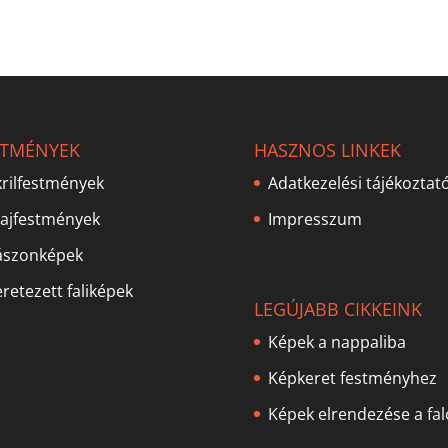
STMÉNYEK
HASZNOS LINKEK
rilfestmények
Adatkezelési tájékoztat
lajfestmények
Impresszum
ászonképek
retezett faliképek
LEGÚJABB CIKKEINK
Képek a nappaliba
Képkeret festményhez
Képek elrendezése a fa