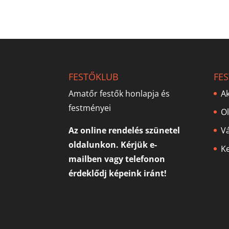
FESTŐKLUB
FE
Amatőr festők honlapja és
Ak
festményei
O
Az online rendelés szünetel
V
oldalunkon. Kérjük e-
Ke
mailben vagy telefonon
érdeklődj képeink iránt!