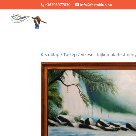
+36203977830
info@festoklub.hu
Kezdőlap
/
Tájkép
/ Vízesés tájkép olajfestmén