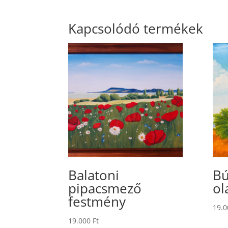
Kapcsolódó termékek
Balatoni
B
pipacsmező
ol
festmény
19.
19.000
Ft