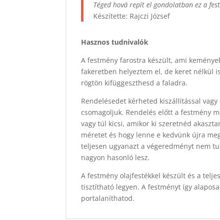
Téged hová repít el gondolatban ez a fe
Készítette: Rajczi József
Hasznos tudnivalók
A festmény farostra készült, ami keményeb
fakeretben helyeztem el, de keret nélkül 
rögtön kifüggeszthesd a faladra.
Rendelésedet kérheted kiszállítással vagy 
csomagoljuk. Rendelés előtt a festmény mér
vagy túl kicsi, amikor ki szeretnéd akasz
méretet és hogy lenne e kedvünk újra megf
teljesen ugyanazt a végeredményt nem tu
nagyon hasonló lesz.
A festmény olajfestékkel készült és a telj
tisztítható legyen. A festményt így alapos
portalaníthatod.