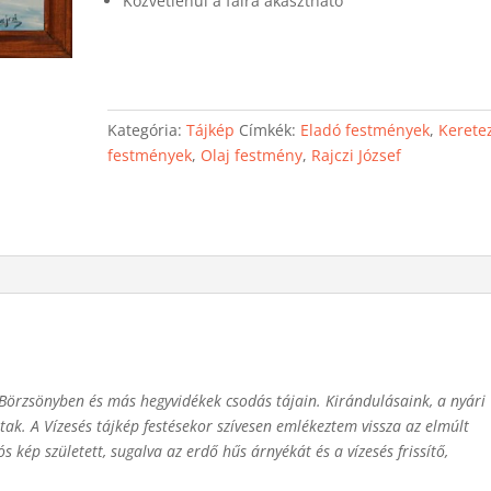
Közvetlenül a falra akasztható
Kategória:
Tájkép
Címkék:
Eladó festmények
,
Kerete
festmények
,
Olaj festmény
,
Rajczi József
a Börzsönyben és más hegyvidékek csodás tájain. Kirándulásaink, a nyári
tak. A Vízesés tájkép festésekor szívesen emlékeztem vissza az elmúlt
ós kép született, sugalva az erdő hűs árnyékát és a vízesés frissítő,