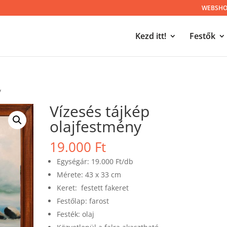
WEBSHOP
Kezd itt!
Festők
y
Vízesés tájkép
olajfestmény
19.000
Ft
Egységár: 19.000 Ft/db
Mérete: 43 x 33 cm
Keret: festett fakeret
Festőlap: farost
Festék: olaj