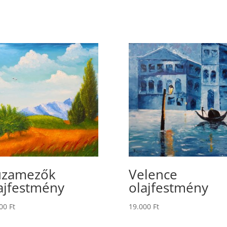
úzamezők
Velence
ajfestmény
olajfestmény
000
Ft
19.000
Ft