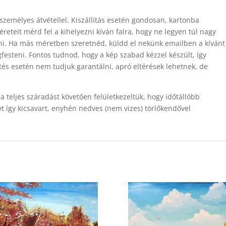
személyes átvétellel. Kiszállítás esetén gondosan, kartonba
eteit mérd fel a kihelyezni kíván falra, hogy ne legyen túl nagy
tani. Ha más méretben szeretnéd, küldd el nekünk emailben a kívánt
esteni. Fontos tudnod, hogy a kép szabad kézzel készült, így
és esetén nem tudjuk garantálni, apró eltérések lehetnek, de
 a teljes száradást követően felületkezeltük, hogy időtállóbb
yt így kicsavart, enyhén nedves (nem vizes) törlőkendővel