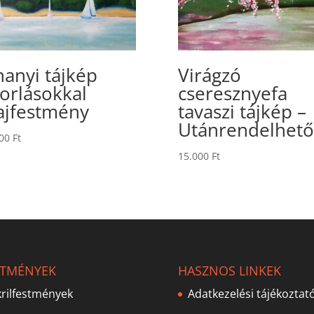
hanyi tájkép
Virágzó
torlásokkal
cseresznyefa
ajfestmény
tavaszi tájkép –
Utánrendelhető
000
Ft
15.000
Ft
STMÉNYEK
HASZNOS LINKEK
rilfestmények
Adatkezelési tájékoztat