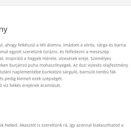
ény
l, ahogy felkészül a téli álomra. Imádom a vörös, sárga és barna
mmal együtt szeretünk túrázni, és felfedezni a meseszép
kat. Inspiráló a hegyek mérete, vízesések ereje. Személyes
eken burjánzó puha mohaszőnyegek. Az őszi vízesés olajfestmény
élutáni naplementébe burkolózó sárguló, barnuló lombú fák
és pedig kiemeli ezek szépségét.
ó víz békés erejének áramlását.
tük Neked. Akasztót is szereltünk rá, így azonnal kiakaszthatod a