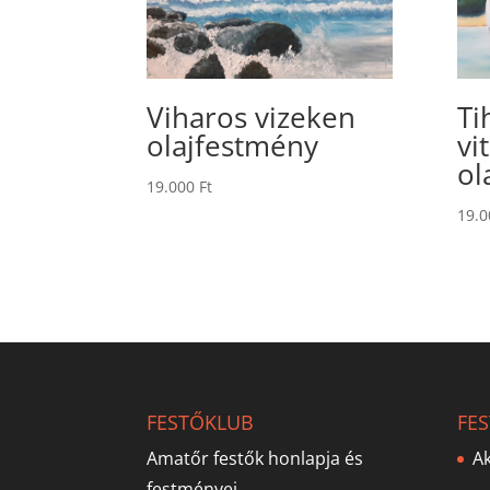
Viharos vizeken
Ti
olajfestmény
vi
ol
19.000
Ft
19.
FESTŐKLUB
FE
Amatőr festők honlapja és
Ak
festményei