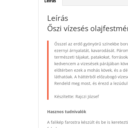
Leírás
Leírás
Őszi vízesés olajfestm
Ősszel az erdő gyönyörű színekbe boru
ezernyi árnyalatát, kavarodását. Páro
természeti tájakat, patakokat, forráso
kedvencem a vizesések párájában köv
előtérben ezek a mohás kövek, és a d
láthatóak. A háttérből előzubogó vízes
Rendeld meg most, és érezd a lezúdul
Készítette: Rajczi József
Hasznos tudnivalók
A falikép farostra készült és be is keretez