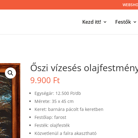
WEBSHOP
Kezd itt!
Festők
Őszi vízesés olajfestmén
9.900
Ft
Egységár: 12.500 Ft/db
Mérete: 35 x 45 cm
Keret: barnára pácolt fa keretben
Festőlap: farost
Festék: olajfesték
Közvetlenül a falra akasztható