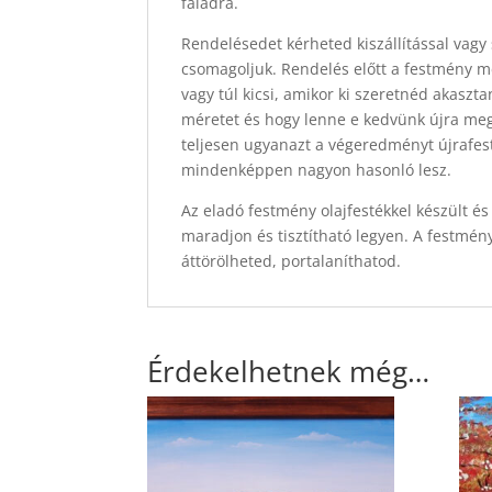
faladra.
Rendelésedet kérheted kiszállítással vagy 
csomagoljuk. Rendelés előtt a festmény mér
vagy túl kicsi, amikor ki szeretnéd akasz
méretet és hogy lenne e kedvünk újra megf
teljesen ugyanazt a végeredményt újrafest
mindenképpen nagyon hasonló lesz.
Az eladó festmény olajfestékkel készült és
maradjon és tisztítható legyen. A festmén
áttörölheted, portalaníthatod.
Érdekelhetnek még…