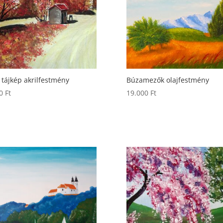
 tájkép akrilfestmény
Búzamezők olajfestmény
00
Ft
19.000
Ft