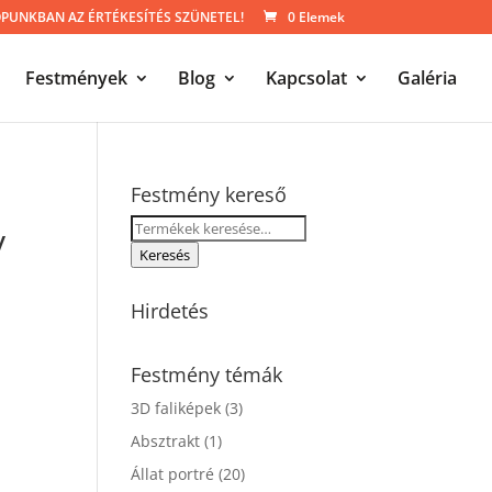
UNKBAN AZ ÉRTÉKESÍTÉS SZÜNETEL!
0 Elemek
Festmények
Blog
Kapcsolat
Galéria
Festmény kereső
Keresés
y
a
Keresés
következőre:
Hirdetés
Festmény témák
3D faliképek
(3)
Absztrakt
(1)
Állat portré
(20)