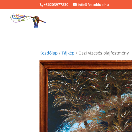
+36203977830
info@festoklub.hu
Kezdőlap
/
Tájkép
/ Őszi vízesés olajfestmény