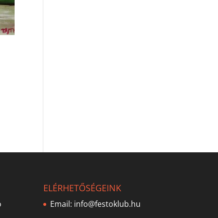
ELÉRHETŐSÉGEINK
ó
Email:
info@festoklub.hu