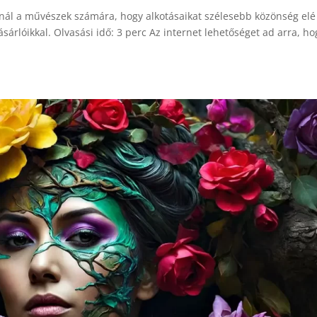
ínál a művészek számára, hogy alkotásaikat szélesebb közönség elé
ásárlóikkal. Olvasási idő: 3 perc Az internet lehetőséget ad arra, ho