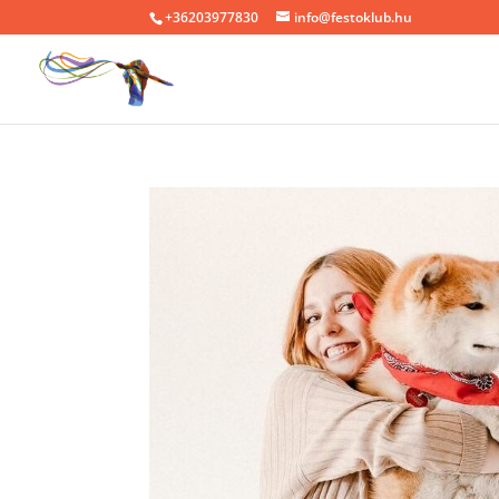
+36203977830
info@festoklub.hu