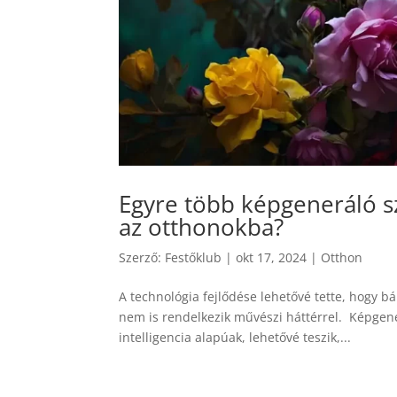
Egyre több képgeneráló sz
az otthonokba?
Szerző:
Festőklub
|
okt 17, 2024
|
Otthon
A technológia fejlődése lehetővé tette, hogy b
nem is rendelkezik művészi háttérrel. Képgene
intelligencia alapúak, lehetővé teszik,...