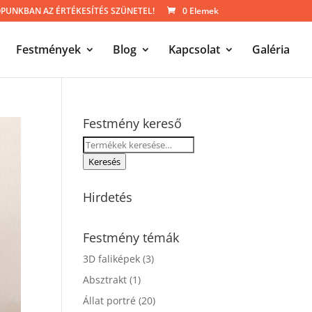
UNKBAN AZ ÉRTÉKESÍTÉS SZÜNETEL!
0 Elemek
Festmények
Blog
Kapcsolat
Galéria
Festmény kereső
Keresés
a
Keresés
következőre:
Hirdetés
Festmény témák
3D faliképek
(3)
Absztrakt
(1)
Állat portré
(20)