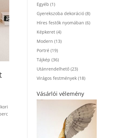
Egyéb
(1)
Gyerekszoba dekoráció
(8)
Híres festők nyomában
(6)
Képkeret
(4)
Modern
(13)
Portré
(19)
Tájkép
(36)
Utánrendelhető
(23)
t
Virágos festmények
(18)
Vásárlói vélemény
kori
perc