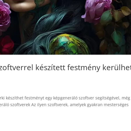
oftverrel készített festmény kerülhe
árki készíthet festményt egy képgeneráló szoftver segítségével, még
ráló szoftverek Az ilyen szoftverek, amelyek gyakran mesterséges