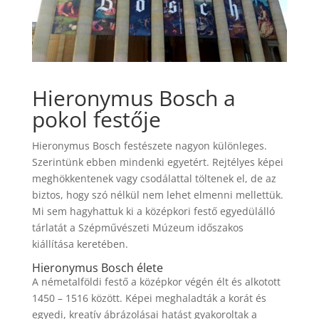
Hieronymus Bosch a
pokol festője
Hieronymus Bosch festészete nagyon különleges.
Szerintünk ebben mindenki egyetért. Rejtélyes képei
meghökkentenek vagy csodálattal töltenek el, de az
biztos, hogy szó nélkül nem lehet elmenni mellettük.
Mi sem hagyhattuk ki a középkori festő egyedülálló
tárlatát a Szépművészeti Múzeum időszakos
kiállítása keretében.
Hieronymus Bosch élete
A németalföldi festő a középkor végén élt és alkotott
1450 – 1516 között. Képei meghaladták a korát és
egyedi, kreatív ábrázolásai hatást gyakoroltak a