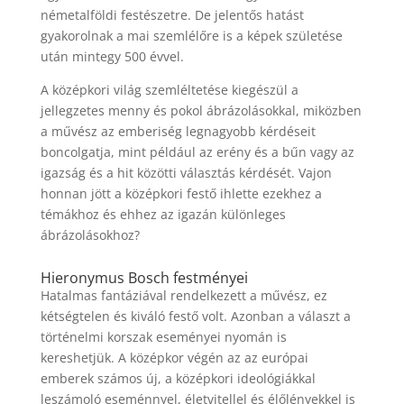
németalföldi festészetre. De jelentős hatást
gyakorolnak a mai szemlélőre is a képek születése
után mintegy 500 évvel.
A középkori világ szemléltetése kiegészül a
jellegzetes menny és pokol ábrázolásokkal, miközben
a művész az emberiség legnagyobb kérdéseit
boncolgatja, mint például az erény és a bűn vagy az
igazság és a hit közötti választás kérdését. Vajon
honnan jött a középkori festő ihlette ezekhez a
témákhoz és ehhez az igazán különleges
ábrázolásokhoz?
Hieronymus Bosch festményei
Hatalmas fantáziával rendelkezett a művész, ez
kétségtelen és kiváló festő volt. Azonban a választ a
történelmi korszak eseményei nyomán is
kereshetjük. A középkor végén az az európai
emberek számos új, a középkori ideológiákkal
leszámoló eseménnyel, életvitellel és élőlényekkel is