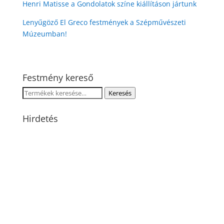
Henri Matisse a Gondolatok színe kiállításon jártunk
Lenyűgöző El Greco festmények a Szépművészeti
Múzeumban!
Festmény kereső
Keresés
Keresés
a
következőre:
Hirdetés