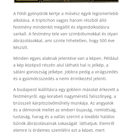
A Földi gyönyörök kertje a művész egyik legismertebb
alkotása. A triptichon vagyis három részből álló
festmény mindenkit megállít és elgondolkodásra
sarkall. A festmény tele van szimbólumokkal és olyan
ábrázolásokkal, ami szinte hihetetlen, hogy 500 éve
készült.
Minden egyes alaknak jelentése van a képen. Például
a kép középső részén alul látható hal is jelkép, a
sátáni gonoszság jelképe. Jobbra pedig a virágszedés
és a gyümölcsszedés a nemi érintkezést jelenti.
A budapesti kiállításra egy goblein másolat érkezett a
festményről, egy korabeli nagyméretű faliszőnyeg, a
brüsszeli kárpitszövőműhely munkája. Az angyalok
és a démonok mellet az emberi bujaság, romlottság,
lustaság, harag és a vallás szerint a további halálos
bűnök ábrázolásainak sokaságát láthatjuk. Elemről
elemre is érdemes szemlélni ezt a képet, mert