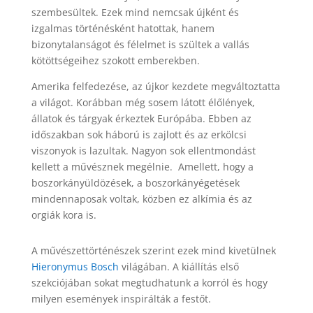
szembesültek. Ezek mind nemcsak újként és
izgalmas történésként hatottak, hanem
bizonytalanságot és félelmet is szültek a vallás
kötöttségeihez szokott emberekben.
Amerika felfedezése, az újkor kezdete megváltoztatta
a világot. Korábban még sosem látott élőlények,
állatok és tárgyak érkeztek Európába. Ebben az
időszakban sok háború is zajlott és az erkölcsi
viszonyok is lazultak. Nagyon sok ellentmondást
kellett a művésznek megélnie. Amellett, hogy a
boszorkányüldözések, a boszorkányégetések
mindennaposak voltak, közben ez alkímia és az
orgiák kora is.
A művészettörténészek szerint ezek mind kivetülnek
Hieronymus Bosch
világában. A kiállítás első
szekciójában sokat megtudhatunk a korról és hogy
milyen események inspirálták a festőt.