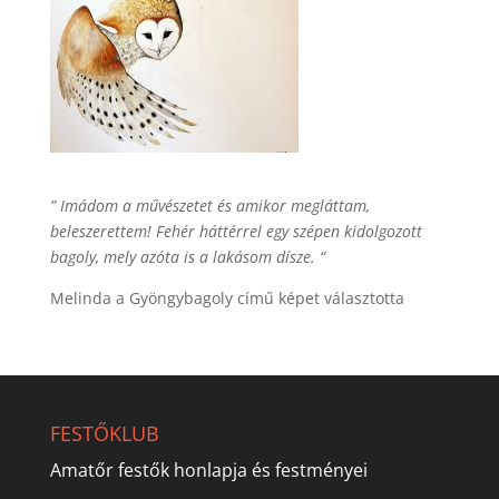
” Imádom a művészetet és amikor megláttam,
beleszerettem! Fehér háttérrel egy szépen kidolgozott
bagoly, mely azóta is a lakásom dísze. “
Melinda a Gyöngybagoly című képet választotta
FESTŐKLUB
Amatőr festők honlapja és festményei