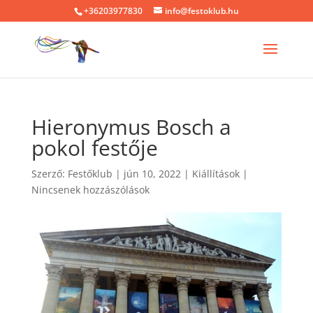
+36203977830
info@festoklub.hu
Hieronymus Bosch a
pokol festője
Szerző:
Festőklub
|
jún 10, 2022
|
Kiállítások
|
Nincsenek hozzászólások