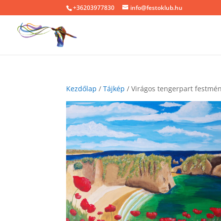
+36203977830
info@festoklub.hu
Kezdőlap
/
Tájkép
/ Virágos tengerpart festmé