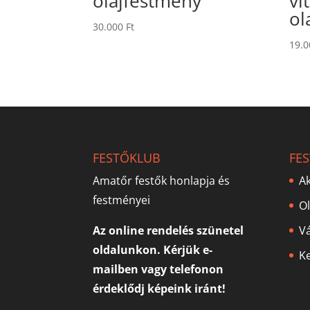
olajfestmény
vi
ol
30.000
Ft
19.
FESTŐKLUB
FE
Amatőr festők honlapja és
Ak
festményei
O
Az online rendelés szünetel
V
oldalunkon. Kérjük e-
Ke
mailben vagy telefonon
érdeklődj képeink iránt!