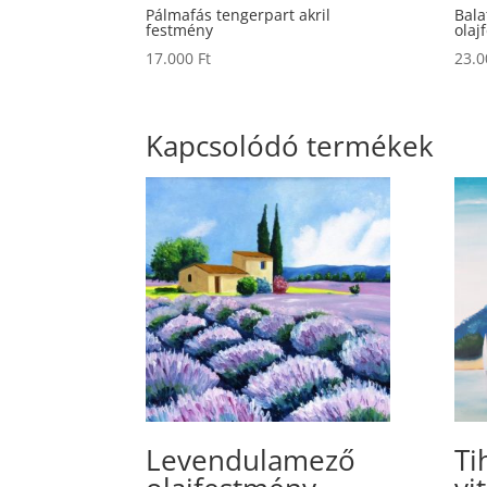
Pálmafás tengerpart akril
Bala
festmény
olaj
17.000
Ft
23.
Kapcsolódó termékek
Levendulamező
Ti