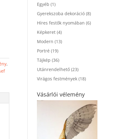
Egyéb
(1)
Gyerekszoba dekoráció
(8)
Híres festők nyomában
(6)
Képkeret
(4)
Modern
(13)
Portré
(19)
Tájkép
(36)
mény
,
Utánrendelhető
(23)
sef
Virágos festmények
(18)
Vásárlói vélemény