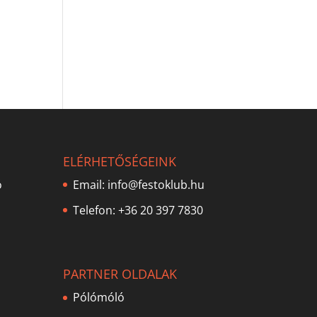
ELÉRHETŐSÉGEINK
ó
Email:
info@festoklub.hu
Telefon: +36 20 397 7830
PARTNER OLDALAK
Pólómóló