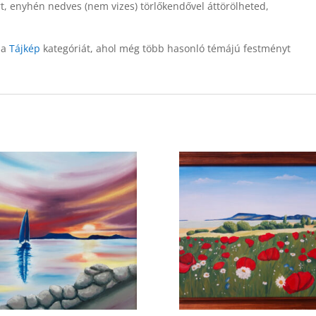
art, enyhén nedves (nem vizes) törlőkendővel áttörölheted,
g a
Tájkép
kategóriát, ahol még több hasonló témájú festményt