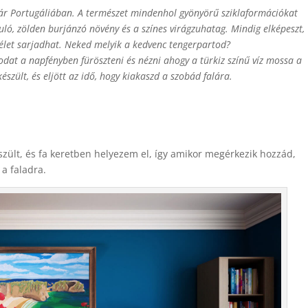
akár Portugáliában. A természet mindenhol gyönyörű sziklaformációkat
uló, zölden burjánzó növény és a színes virágzuhatag. Mindig elképeszt,
 élet sarjadhat. Neked melyik a kedvenc tengerpartod?
codat a napfényben füröszteni és nézni ahogy a türkiz színű víz mossa a
észült, és eljött az idő, hogy kiakaszd a szobád falára.
szült, és fa keretben helyezem el, így amikor megérkezik hozzád,
 a faladra.