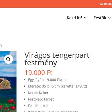
WEBSHOP
Kezd itt!
Festők
ny
Virágos tengerpart
festmény
19.000
Ft
Egységár: 19.000 Ft/db
Mérete: 35 x 45 cm (kerettel együtt)
Keret: fa keret
Festőlap: farost
Festék: akril