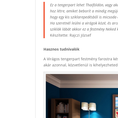
Ez a tengerpart lehet Thaiföldön, vagy 
hoz létre, amiket beborít a mindig megúj
hogy egy kis sziklarepedésből is micsoda
Ha szeretnél leülni a virágok közé, és ar
sziklák lábát akkor ez a festmény Neked k
Készítette: Rajczi József
Hasznos tudnivalók
A Virágos tengerpart festmény farostra ké
akár azonnal, közvetlenül is kihelyezheted