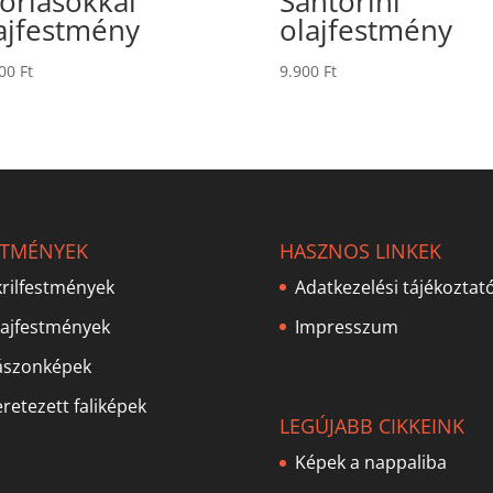
torlásokkal
Santorini
ajfestmény
olajfestmény
000
Ft
9.900
Ft
STMÉNYEK
HASZNOS LINKEK
rilfestmények
Adatkezelési tájékoztat
lajfestmények
Impresszum
ászonképek
retezett faliképek
LEGÚJABB CIKKEINK
Képek a nappaliba