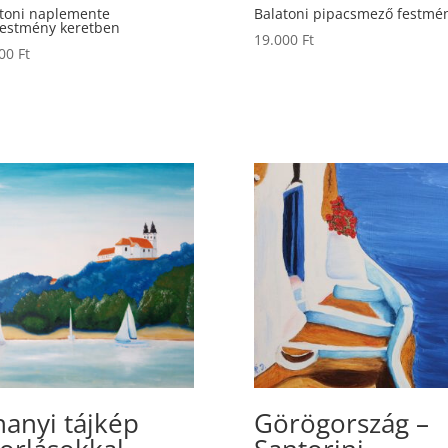
toni naplemente
Balatoni pipacsmező festmé
festmény keretben
19.000
Ft
000
Ft
hanyi tájkép
Görögország –