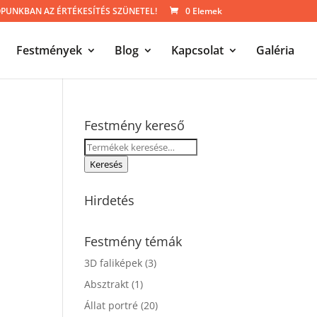
UNKBAN AZ ÉRTÉKESÍTÉS SZÜNETEL!
0 Elemek
Festmények
Blog
Kapcsolat
Galéria
Festmény kereső
Keresés
a
Keresés
következőre:
Hirdetés
Festmény témák
3D faliképek
(3)
Absztrakt
(1)
Állat portré
(20)