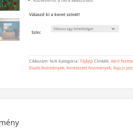
Közvetlenül a falra akasztható
Válaszd ki a keret színét!
Szín:
Cikkszám:
N/A
Kategória:
Tájkép
Címkék:
Akril fest
Eladó festmények
,
Keretezett festmények
,
Rajczi Józ
stmény