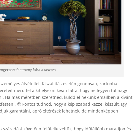
engerpart festmény falra akasztva
személyes átvétellel. Kiszállítás esetén gondosan, kartonba
eteit mérd fel a kihelyezni kíván falra, hogy ne legyen túl nagy
tani. Ha más méretben szeretnéd, küldd el nekünk emailben a kívánt
esteni. 🙂 Fontos tudnod, hogy a kép szabad kézzel készült, így
djuk garantálni, apró eltérések lehetnek, de mindenképpen
jes száradást követően felületkezeltük, hogy időtállóbb maradjon és