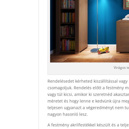
Virágos t
Rendelésedet kérheted kiszállítással vagy 
csomagoljuk. Rendelés előtt a festmény mér
vagy túl kicsi, amikor ki szeretnéd akasz
méretet és hogy lenne e kedvünk újra megf
teljesen ugyanazt a végeredményt nem tu
nagyon hasonló lesz.
A festmény akrilfestékkel készült és a tel