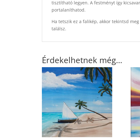
tisztítható legyen. A festményt így kicsav
portalaníthatod.
Ha tetszik ez a falikép, akkor tekintsd me
találsz.
Érdekelhetnek még…