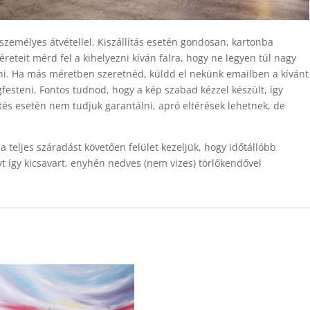
személyes átvétellel. Kiszállítás esetén gondosan, kartonba
eteit mérd fel a kihelyezni kíván falra, hogy ne legyen túl nagy
tani. Ha más méretben szeretnéd, küldd el nekünk emailben a kívánt
esteni. Fontos tudnod, hogy a kép szabad kézzel készült, így
és esetén nem tudjuk garantálni, apró eltérések lehetnek, de
a teljes száradást követően felület kezeljük, hogy időtállóbb
yt így kicsavart, enyhén nedves (nem vizes) törlőkendővel