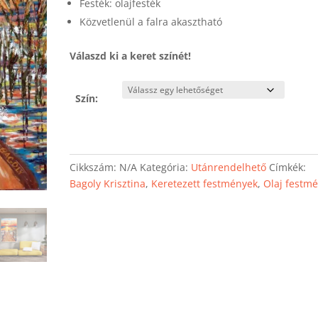
Festék: olajfesték
Közvetlenül a falra akasztható
Válaszd ki a keret színét!
Szín:
Cikkszám:
N/A
Kategória:
Utánrendelhető
Címkék:
Bagoly Krisztina
,
Keretezett festmények
,
Olaj festm