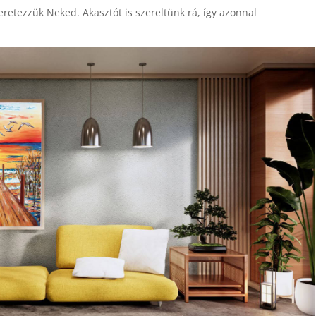
keretezzük Neked. Akasztót is szereltünk rá, így azonnal