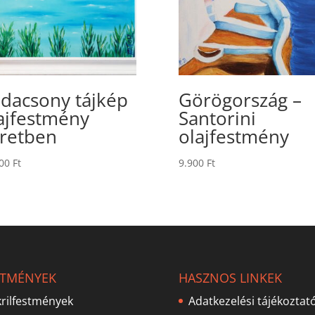
dacsony tájkép
Görögország –
ajfestmény
Santorini
retben
olajfestmény
000
Ft
9.900
Ft
STMÉNYEK
HASZNOS LINKEK
rilfestmények
Adatkezelési tájékoztat