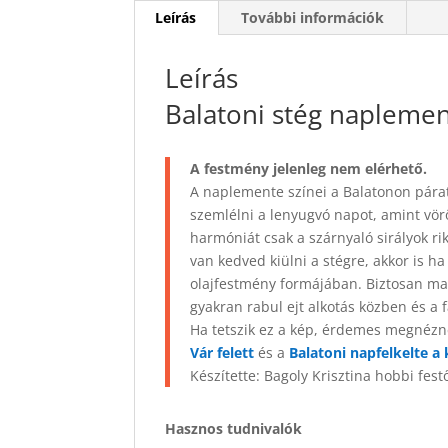
Leírás
További információk
Leírás
Balatoni stég napleme
A festmény jelenleg nem elérhető.
A naplemente színei a Balatonon párat
szemlélni a lenyugvó napot, amint vörö
harmóniát csak a szárnyaló sirályok ri
van kedved kiülni a stégre, akkor is h
olajfestmény formájában. Biztosan ma
gyakran rabul ejt alkotás közben és a f
Ha tetszik ez a kép, érdemes megnézn
Vár felett
és a
Balatoni napfelkelte a
Készítette: Bagoly Krisztina hobbi fest
Hasznos tudnivalók