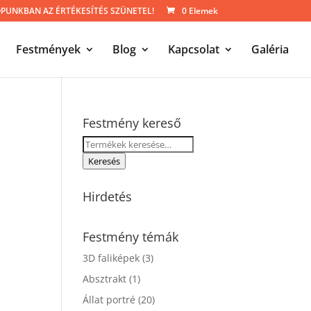
UNKBAN AZ ÉRTÉKESÍTÉS SZÜNETEL!
0 Elemek
Festmények
Blog
Kapcsolat
Galéria
Festmény kereső
Keresés
a
Keresés
következőre:
Hirdetés
Festmény témák
3D faliképek
(3)
Absztrakt
(1)
Állat portré
(20)