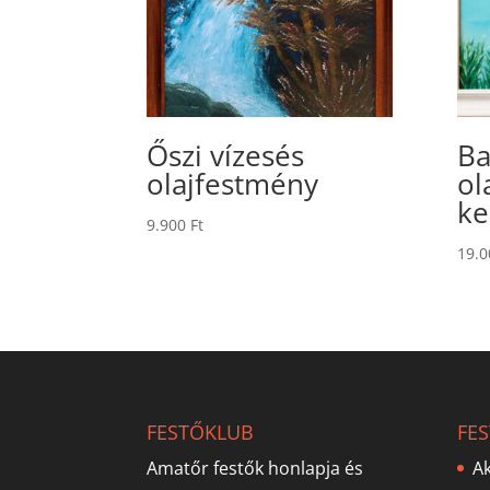
Őszi vízesés
Ba
olajfestmény
ol
ke
9.900
Ft
19.
FESTŐKLUB
FE
Amatőr festők honlapja és
Ak