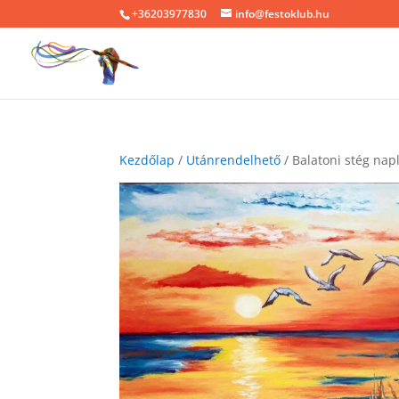
+36203977830
info@festoklub.hu
Kezdőlap
/
Utánrendelhető
/ Balatoni stég na