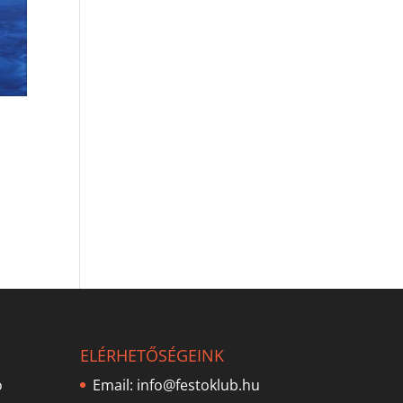
ELÉRHETŐSÉGEINK
ó
Email:
info@festoklub.hu