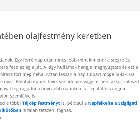
ntében olajfestmény keretben
lanok. Egy forró nap után nincs jobb mint kimenni a stégre és
sre festi az ég alját. A lágy hullámok hangja megnyugtató és ezt a
koltása töri meg néha. Aztán lassan a nap túlpart mögé bukik. Ha
a a nyári Balaton éppen távol van időben vagy térben, akkor válaszd
gával fog ragadni a hűvösebb napokon is. Legalábbis engem
alon szemlélve is.
ed a többi
Tájkép festményt
is, például a
Napfelkelte a Szigligeti
 kikötőben
is talán tetszeni fognak.
ő