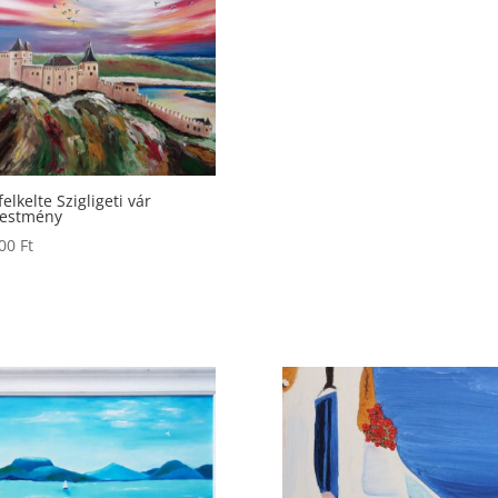
elkelte Szigligeti vár
festmény
000
Ft