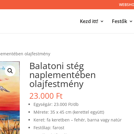
WEBSHOP
Kezd itt!
Festők
plementében olajfestmény
Balatoni stég
naplementében
olajfestmény
23.000
Ft
Egységár: 23.000 Ft/db
Mérete: 35 x 45 cm (kerettel együtt)
Keret: fa keretben – fehér, barna vagy natúr
Festőlap: farost