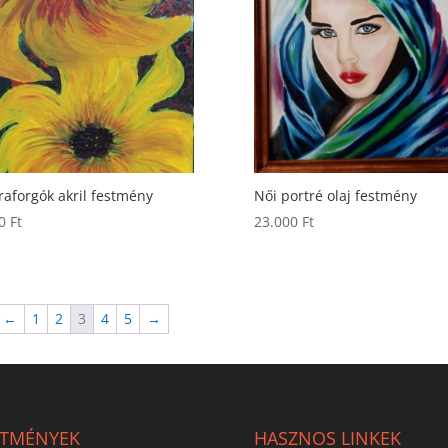
aforgók akril festmény
Női portré olaj festmény
00
Ft
23.000
Ft
←
1
2
3
4
5
→
STMÉNYEK
HASZNOS LINKEK