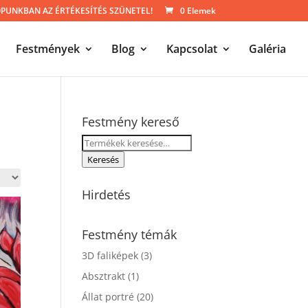
UNKBAN AZ ÉRTÉKESÍTÉS SZÜNETEL!
0 Elemek
Festmények
Blog
Kapcsolat
Galéria
Festmény kereső
Keresés
a
Keresés
következőre:
Hirdetés
Festmény témák
3D faliképek
(3)
Absztrakt
(1)
Állat portré
(20)