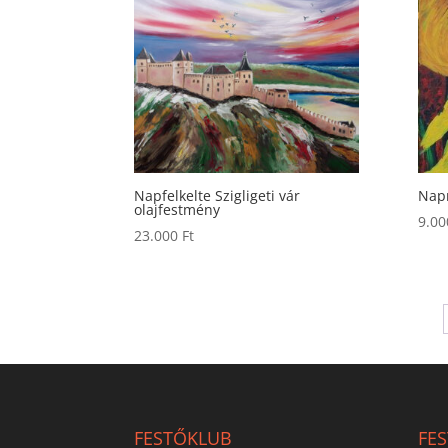
Napfelkelte Szigligeti vár
Napr
olajfestmény
9.0
23.000
Ft
FESTŐKLUB
FE