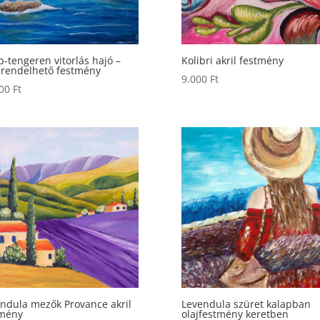
b-tengeren vitorlás hajó –
Kolibri akril festmény
rendelhető festmény
9.000
Ft
000
Ft
ndula mezők Provance akril
Levendula szüret kalapban
tmény
olajfestmény keretben