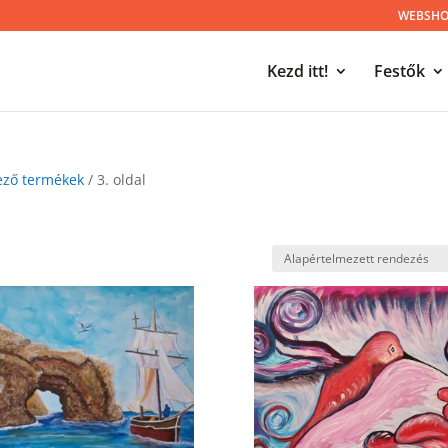
WEBSHOP
Kezd itt!
Festők
kező termékek
/ 3. oldal