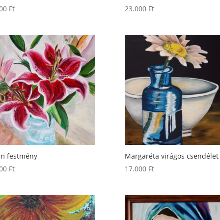
000
Ft
23.000
Ft
om festmény
Margaréta virágos csendélet
500
Ft
17.000
Ft