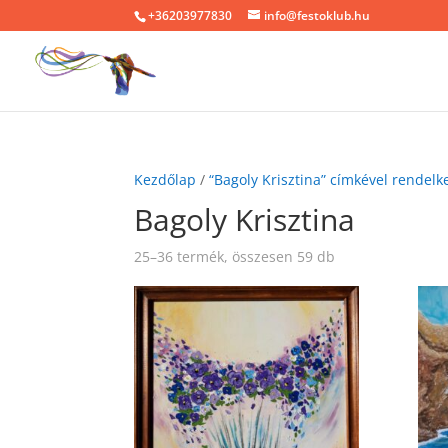
+36203977830
info@festoklub.hu
Kezdőlap
/
“Bagoly Krisztina” címkével rendel
Bagoly Krisztina
25–36 termék, összesen 59 db