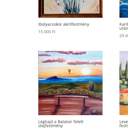
Ibolyacsokor akrilfestmény
Kari
után
15.000
Ft
29.
Léghajó a Balaton felett
Leve
olajfestmény
fes